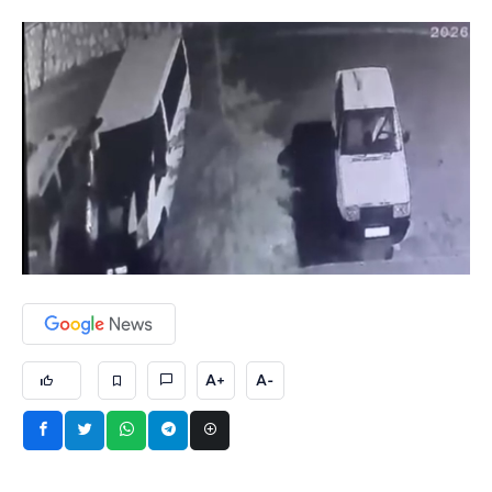
A+
A-