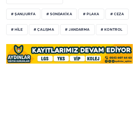
# ŞANLIURFA
# SONDAKIKA
# PLAKA
# CEZA
# HILE
# ÇALIŞMA
# JANDARMA
# KONTROL