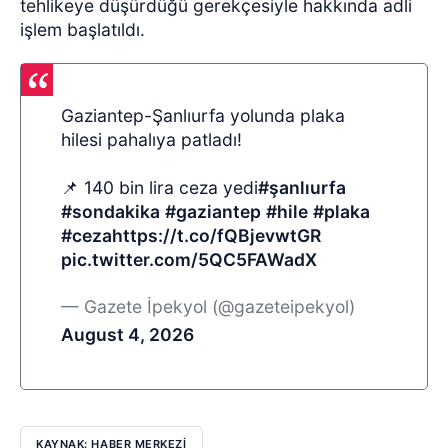
tehlikeye düşürdüğü gerekçesiyle hakkında adli
işlem başlatıldı.
Gaziantep-Şanlıurfa yolunda plaka
hilesi pahalıya patladı!
📌 140 bin lira ceza yedi
#şanlıurfa
#sondakika
#gaziantep
#hile
#plaka
#ceza
https://t.co/fQBjevwtGR
pic.twitter.com/5QC5FAWadX
— Gazete İpekyol (@gazeteipekyol)
August 4, 2026
KAYNAK: HABER MERKEZİ