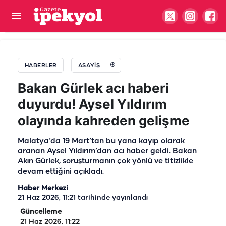
Gaziantep-Şanlıurfa yolunda plaka hilesi pahalıya
patladı! 140 bin lira ceza yedi
HABERLER
ASAYIŞ
Bakan Gürlek acı haberi
duyurdu! Aysel Yıldırım
olayında kahreden gelişme
Malatya’da 19 Mart’tan bu yana kayıp olarak
aranan Aysel Yıldırım’dan acı haber geldi. Bakan
Akın Gürlek, soruşturmanın çok yönlü ve titizlikle
devam ettiğini açıkladı.
Haber Merkezi
21 Haz 2026, 11:21
tarihinde yayınlandı
Güncelleme
21 Haz 2026, 11:22