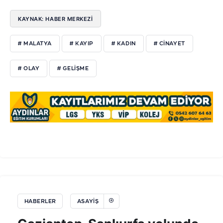
KAYNAK: HABER MERKEZİ
# MALATYA
# KAYIP
# KADIN
# CİNAYET
# OLAY
# GELİŞME
HABERLER
ASAYIŞ