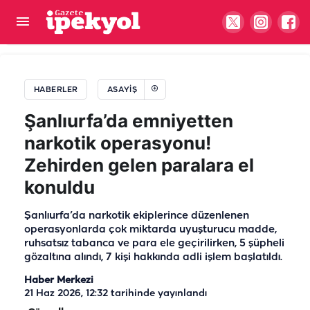
Cumhurbaşkanı Erdoğan'a suikast firarisinden
itiraf!
HABERLER
ASAYIŞ
Şanlıurfa’da emniyetten
narkotik operasyonu!
Zehirden gelen paralara el
konuldu
Şanlıurfa’da narkotik ekiplerince düzenlenen
operasyonlarda çok miktarda uyuşturucu madde,
ruhsatsız tabanca ve para ele geçirilirken, 5 şüpheli
gözaltına alındı, 7 kişi hakkında adli işlem başlatıldı.
Haber Merkezi
21 Haz 2026, 12:32
tarihinde yayınlandı