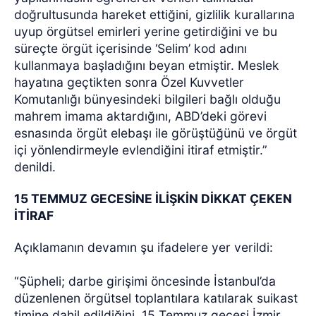
doğrultusunda hareket ettiğini, gizlilik kurallarına
uyup örgütsel emirleri yerine getirdiğini ve bu
süreçte örgüt içerisinde ‘Selim’ kod adını
kullanmaya başladığını beyan etmiştir. Meslek
hayatına geçtikten sonra Özel Kuvvetler
Komutanlığı bünyesindeki bilgileri bağlı olduğu
mahrem imama aktardığını, ABD’deki görevi
esnasında örgüt elebaşı ile görüştüğünü ve örgüt
içi yönlendirmeyle evlendiğini itiraf etmiştir.”
denildi.
15 TEMMUZ GECESİNE İLİŞKİN DİKKAT ÇEKEN
İTİRAF
Açıklamanın devamın şu ifadelere yer verildi:
“Şüpheli; darbe girişimi öncesinde İstanbul’da
düzenlenen örgütsel toplantılara katılarak suikast
timine dahil edildiğini, 15 Temmuz gecesi İzmir