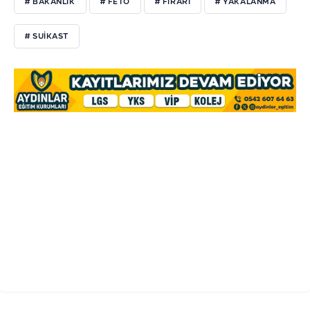
# BAKANLIK
# FETÖ
# FİRARİ
# YAKALANMA
# SUİKAST