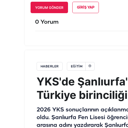
YORUM GÖNDER
GIRIŞ YAP
0 Yorum
HABERLER
EĞITIM
YKS'de Şanlıurfa'n
Türkiye birinciliğ
2026 YKS sonuçlarının açıklanması
oldu. Şanlıurfa Fen Lisesi öğrenci
arasına adını yazdırarak Şanlıurf