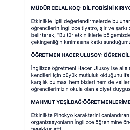
MÜDÜR CELAL KOÇ: DİL FOBİSİNİ KIRI
Etkinlikle ilgili değerlendirmelerde buluna
öğrencilerin İngilizce tiyatro, şiir ve şarkı
belirterek, “Bu tür etkinliklerle bölgemizd
çekingenliğin kırılmasına katkı sunduğu
ÖĞRETMEN HACER ULUSOY: ÖĞRENCİLE
İngilizce öğretmeni Hacer Ulusoy ise ailel
kendileri için büyük mutluluk olduğunu ifa
karşılık bulması hem bizleri hem de velile
öğrencilerimizin okula olan aidiyet duygu
MAHMUT YEŞİLDAĞ:ÖĞRETMENLERİME
Etkinlikte Pinokyo karakterini canlandıran
organizasyonların İngilizce öğrenimine ön
teşekkür etti.