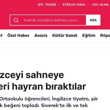
BTC
79.659$
STERLIN
61,60₺
USD
45,44₺
birinciliği…
ARA
et
Özel Haber
Asayiş
Kültür Sanat
Eğitim
Röpo
lizceyi sahneye
eri hayran bıraktılar
okulu öğrencileri, İngilizce tiyatro, şiir
beğeni topladı. Siverek'te ilk ve tek