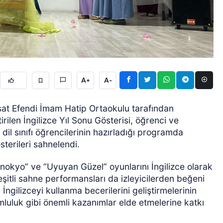
A+
A-
ÖZEL HABER
sat Efendi İmam Hatip Ortaokulu tarafından
ilen İngilizce Yıl Sonu Gösterisi, öğrenci ve
f dil sınıfı öğrencilerinin hazırladığı programda
sterileri sahnelendi.
Pinokyo” ve “Uyuyan Güzel” oyunlarını İngilizce olarak
çeşitli sahne performansları da izleyicilerden beğeni
n İngilizceyi kullanma becerilerini geliştirmelerinin
mluluk gibi önemli kazanımlar elde etmelerine katkı