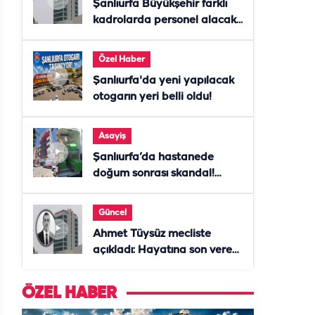
Şanlıurfa Büyükşehir farklı
kadrolarda personel alacak!
Başvurular başladı
Özel Haber
Şanlıurfa'da yeni yapılacak
otogarın yeri belli oldu!
Asayiş
Şanlıurfa’da hastanede
doğum sonrası skandal!
Anne öldü, doktor tutuklandı
Güncel
Ahmet Tüysüz mecliste
açıkladı: Hayatına son veren
daire başkanı "İsteselerdi
ölmezdim" notunu bıraktı
ÖZEL HABER