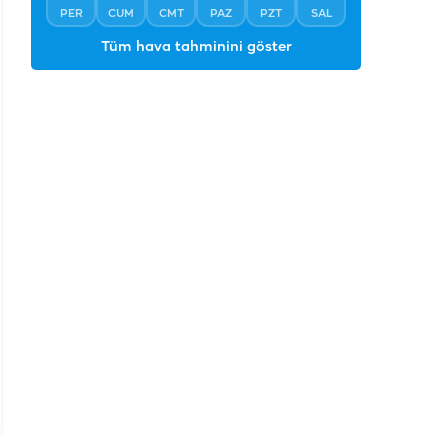
PER
CUM
CMT
PAZ
PZT
SAL
Tüm hava tahminini göster