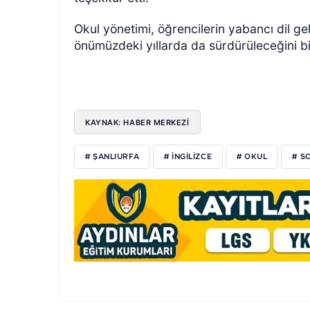
Okul yönetimi, öğrencilerin yabancı dil gel
önümüzdeki yıllarda da sürdürüleceğini bil
KAYNAK: HABER MERKEZİ
# ŞANLIURFA
# INGILIZCE
# OKUL
# S