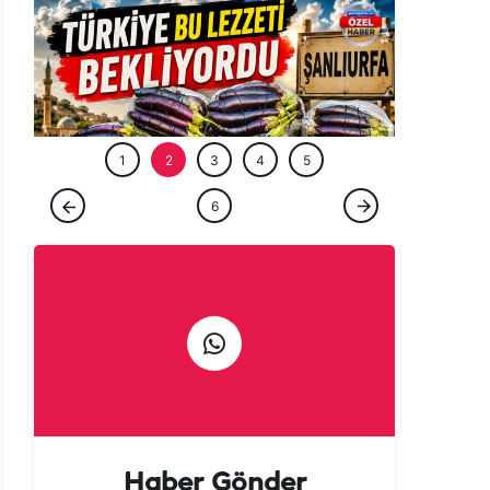
ÖZEL HABE
1
2
3
4
5
ÖZEL HABER
6
Tarladan patlıcan kebabına uzanan lezzet
yolculuğu başladı!
Haber Gönder