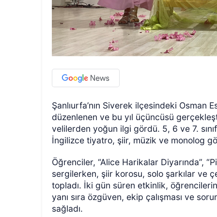
Şanlıurfa’nın Siverek ilçesindeki Osman E
düzenlenen ve bu yıl üçüncüsü gerçekleştir
velilerden yoğun ilgi gördü. 5, 6 ve 7. sını
İngilizce tiyatro, şiir, müzik ve monolog gö
Öğrenciler, “Alice Harikalar Diyarında”, “
sergilerken, şiir korosu, solo şarkılar ve 
topladı. İki gün süren etkinlik, öğrencileri
yanı sıra özgüven, ekip çalışması ve soru
sağladı.