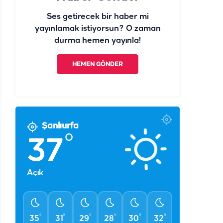
Ses getirecek bir haber mi
yayınlamak istiyorsun? O zaman
durma hemen yayınla!
HEMEN GÖNDER
Şanlıurfa
°
37
Açık
°
°
°
°
°
°
35
31
29
28
30
32