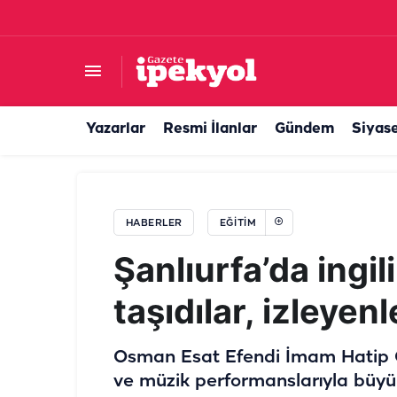
YKS'de Şanlıurfa'nın adı zirveye yazıldı: Türkiye 
Yazarlar
Resmi İlanlar
Gündem
Siyas
HABERLER
EĞITIM
Şanlıurfa’da ingi
taşıdılar, izleyenl
Osman Esat Efendi İmam Hatip Orta
ve müzik performanslarıyla büyük 