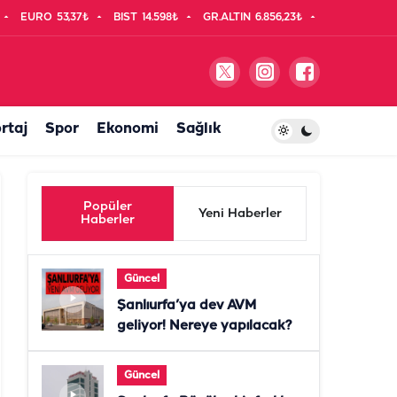
EURO
53,37₺
BIST
14.598₺
GR.ALTIN
6.856,23₺
rtaj
Spor
Ekonomi
Sağlık
Popüler
Yeni Haberler
Haberler
Güncel
Şanlıurfa’ya dev AVM
geliyor! Nereye yapılacak?
Güncel