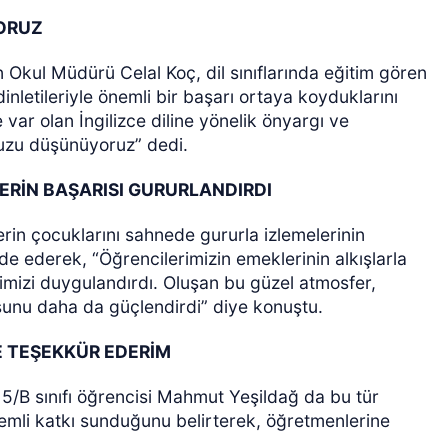
YORUZ
n Okul Müdürü Celal Koç, dil sınıflarında eğitim gören
 dinletileriyle önemli bir başarı ortaya koyduklarını
e var olan İngilizce diline yönelik önyargı ve
muzu düşünüyoruz” dedi.
RİN BAŞARISI GURURLANDIRDI
erin çocuklarını sahnede gururla izlemelerinin
de ederek, “Öğrencilerimizin emeklerinin alkışlarla
rimizi duygulandırdı. Oluşan bu güzel atmosfer,
sunu daha da güçlendirdi” diye konuştu.
 TEŞEKKÜR EDERİM
 5/B sınıfı öğrencisi Mahmut Yeşildağ da bu tür
emli katkı sunduğunu belirterek, öğretmenlerine