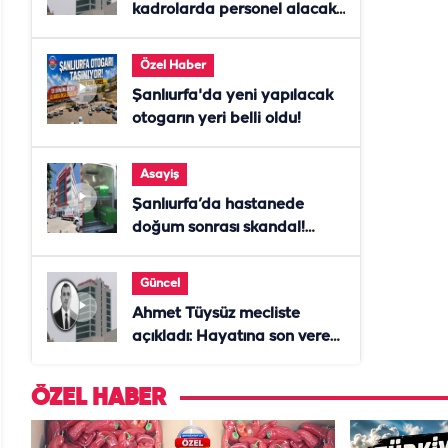
kadrolarda personel alacak!
Başvurular başladı
Özel Haber
Şanlıurfa'da yeni yapılacak
otogarın yeri belli oldu!
Asayiş
Şanlıurfa’da hastanede
doğum sonrası skandal!
Anne öldü, doktor tutuklandı
Güncel
Ahmet Tüysüz mecliste
açıkladı: Hayatına son veren
daire başkanı "İsteselerdi
ölmezdim" notunu bıraktı
ÖZEL HABER