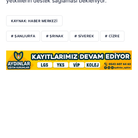
yetkililerin destek sağlaması bekleniyor.
KAYNAK: HABER MERKEZİ
# ŞANLIURFA
# ŞRINAK
# SIVEREK
# CIZRE