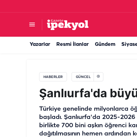
Van’dan Balıklıgöl'e bir aşk hikayesi: Yetkililer k
Yazarlar
Resmi İlanlar
Gündem
Siyas
HABERLER
GÜNCEL
Şanlıurfa'da büyü
Türkiye genelinde milyonlarca öğ
başladı. Şanlıurfa'da 2025-2026 
birlikte 700 bini aşkın öğrenci k
dağıtılmasının hemen ardından ken