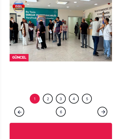
ÖZEL HABE
1
2
3
4
5
ÖZEL HABER
6
Şanlıurfa'da bir ömür ocağın başında:
Çıraklığını yapmadığın işin ustalığını
yapamazsın