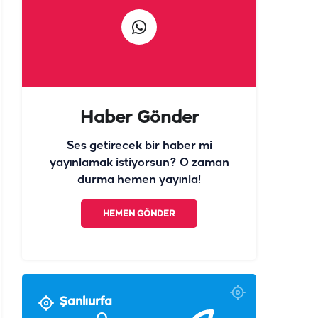
Haber Gönder
Ses getirecek bir haber mi
yayınlamak istiyorsun? O zaman
durma hemen yayınla!
HEMEN GÖNDER
Şanlıurfa
°
30
Açık