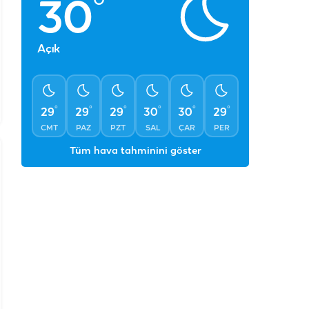
°
°
°
°
°
°
29
29
29
30
30
29
CMT
PAZ
PZT
SAL
ÇAR
PER
Tüm hava tahminini göster