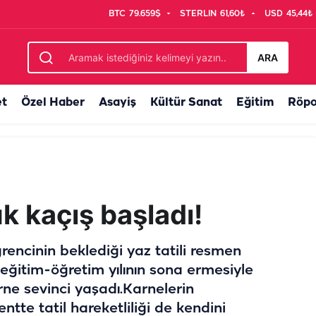
BTC
79.659$
STERLIN
61,60₺
USD
45,44₺
avuşturabilir...
ARA
et
Özel Haber
Asayiş
Kültür Sanat
Eğitim
Röpo
k kaçış başladı!
rencinin beklediği yaz tatili resmen
eğitim-öğretim yılının sona ermesiyle
arne sevinci yaşadı.Karnelerin
tte tatil hareketliliği de kendini