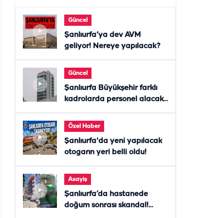
Güncel
Şanlıurfa’ya dev AVM
geliyor! Nereye yapılacak?
Güncel
Şanlıurfa Büyükşehir farklı
kadrolarda personel alacak!
Başvurular başladı
Özel Haber
Şanlıurfa'da yeni yapılacak
otogarın yeri belli oldu!
Asayiş
Şanlıurfa’da hastanede
doğum sonrası skandal!
Anne öldü, doktor tutuklandı