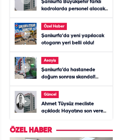
Şanlıurfa Büyükşehir farklı
kadrolarda personel alacak!
Başvurular başladı
Özel Haber
Şanlıurfa'da yeni yapılacak
otogarın yeri belli oldu!
Asayiş
Şanlıurfa’da hastanede
doğum sonrası skandal!
Anne öldü, doktor tutuklandı
Güncel
Ahmet Tüysüz mecliste
açıkladı: Hayatına son veren
daire başkanı "İsteselerdi
ölmezdim" notunu bıraktı
ÖZEL HABER