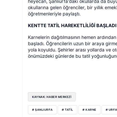
heyecan, Şanlıurfa'daki okullarda da büyü
okullarına gelen öğrenciler, bir yıllık eme
öğretmenleriyle paylaştı.
KENTTE TATİL HAREKETLİLİĞİ BAŞLADI
Karnelerin dağıtılmasının hemen ardından k
başladı. Öğrencilerin uzun bir araya girmes
yola koyuldu. Şehirler arası yollarda ve o
önümüzdeki günlerde bu tatil yoğunluğun
KAYNAK: HABER MERKEZİ
# ŞANLIURFA
# TATIL
# KARNE
# URF