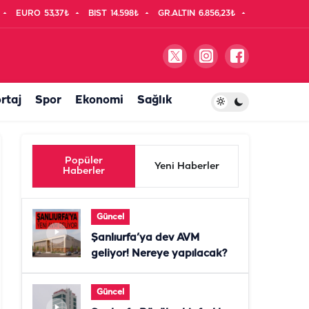
EURO
53,37₺
BIST
14.598₺
GR.ALTIN
6.856,23₺
rtaj
Spor
Ekonomi
Sağlık
Popüler
Yeni Haberler
Haberler
Güncel
Şanlıurfa’ya dev AVM
geliyor! Nereye yapılacak?
Güncel