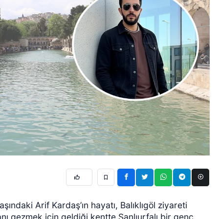
şındaki Arif Kardaş’ın hayatı, Balıklıgöl ziyareti
nı gezmek için geldiği kentte Şanlıurfalı bir genç