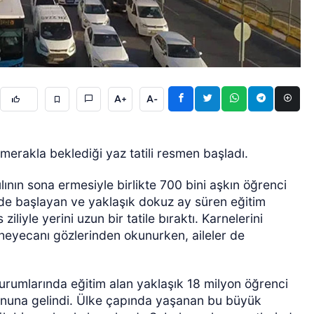
A+
A-
GÜNCEL
merakla beklediği yaz tatili resmen başladı.
ının sona ermesiyle birlikte 700 bini aşkın öğrenci
nde başlayan ve yaklaşık dokuz ay süren eğitim
liyle yerini uzun bir tatile bıraktı. Karnelerini
 heyecanı gözlerinden okunurken, aileler de
kurumlarında eğitim alan yaklaşık 18 milyon öğrenci
 sonuna gelindi. Ülke çapında yaşanan bu büyük