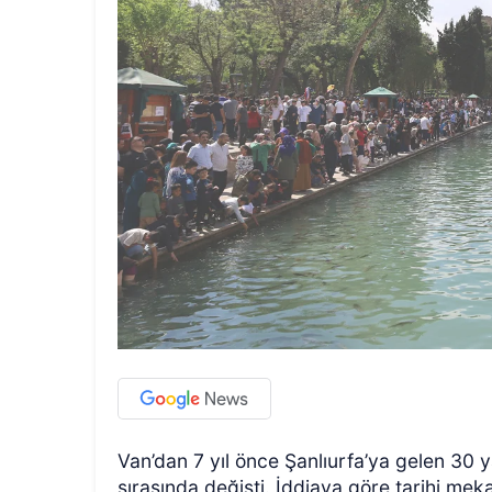
Van’dan 7 yıl önce Şanlıurfa’ya gelen 30 ya
sırasında değişti. İddiaya göre tarihi meka