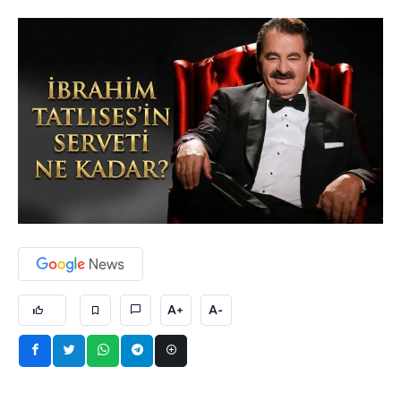
A+
A-