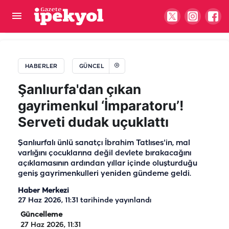
Başkan Bucak müjdeyi verdi! Temeli atıldı
HABERLER
GÜNCEL
Şanlıurfa'dan çıkan
gayrimenkul ‘İmparatoru’!
Serveti dudak uçuklattı
Şanlıurfalı ünlü sanatçı İbrahim Tatlıses'in, mal
varlığını çocuklarına değil devlete bırakacağını
açıklamasının ardından yıllar içinde oluşturduğu
geniş gayrimenkulleri yeniden gündeme geldi.
Haber Merkezi
27 Haz 2026, 11:31
tarihinde yayınlandı
Güncelleme
27 Haz 2026, 11:31