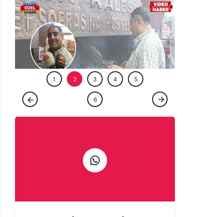
ÖZEL HABE
1
2
3
4
5
ÖZEL HABER
6
Şanlıurfa'da bir ömür ocağın başında:
Çıraklığını yapmadığın işin ustalığını
yapamazsın