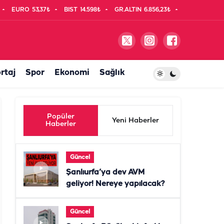
EURO
53,37₺
BIST
14.598₺
GR.ALTIN
6.856,23₺
rtaj
Spor
Ekonomi
Sağlık
Popüler
Yeni Haberler
Haberler
Güncel
Şanlıurfa’ya dev AVM
geliyor! Nereye yapılacak?
Güncel