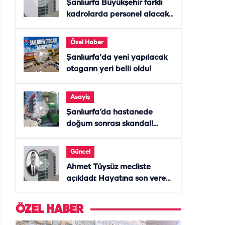
Şanlıurfa Büyükşehir farklı
kadrolarda personel alacak!
Başvurular başladı
Özel Haber
Şanlıurfa'da yeni yapılacak
otogarın yeri belli oldu!
Asayiş
Şanlıurfa’da hastanede
doğum sonrası skandal!
Anne öldü, doktor tutuklandı
Güncel
Ahmet Tüysüz mecliste
açıkladı: Hayatına son veren
daire başkanı "İsteselerdi
ölmezdim" notunu bıraktı
ÖZEL HABER