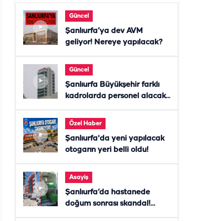
Güncel
Şanlıurfa’ya dev AVM
geliyor! Nereye yapılacak?
Güncel
Şanlıurfa Büyükşehir farklı
kadrolarda personel alacak!
Başvurular başladı
Özel Haber
Şanlıurfa'da yeni yapılacak
otogarın yeri belli oldu!
Asayiş
Şanlıurfa’da hastanede
doğum sonrası skandal!
Anne öldü, doktor tutuklandı