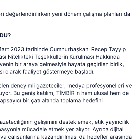
ri değerlendirilirken yeni dönem çalışma planları da
LDU?
7 Mart 2023 tarihinde Cumhurbaşkanı Recep Tayyip
ası Nitelikteki Teşekküllerin Kurulması Hakkında
nin bir araya gelmesiyle hayata geçirilen birlik,
sı olarak faaliyet göstermeye başladı.
 gelen deneyimli gazeteciler, medya profesyonelleri ve
şuyor. Bu geniş katılım, TİMBİR’in hem ulusal hem de
psayıcı bir çatı altında toplama hedefini
azeteciliğinin gelişimini desteklemek, etik yayıncılık
syonla mücadele etmek yer alıyor. Ayrıca dijital
ya çalışanlarına kazandırılması da hedefler arasında