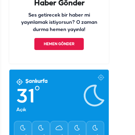
Haber Gönder
Ses getirecek bir haber mi
yayınlamak istiyorsun? O zaman
durma hemen yayınla!
HEMEN GÖNDER
Şanlıurfa
°
31
Açık