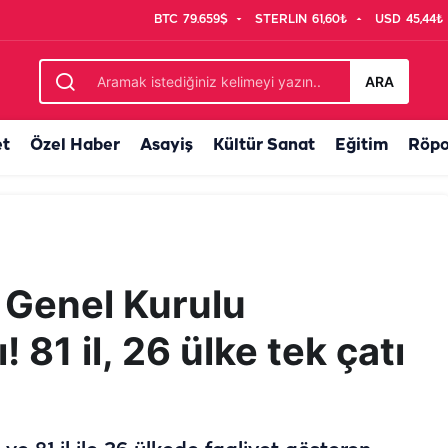
BTC
79.659$
STERLIN
61,60₺
USD
45,44₺
ması! Mülakat kaldırıldı
ARA
et
Özel Haber
Asayiş
Kültür Sanat
Eğitim
Röpo
 Genel Kurulu
 81 il, 26 ülke tek çatı