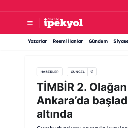
Şanlıurfa’da personel alımına yoğun talep patla
Yazarlar
Resmi İlanlar
Gündem
Siyas
HABERLER
GÜNCEL
TİMBİR 2. Olağan
Ankara’da başladı!
altında