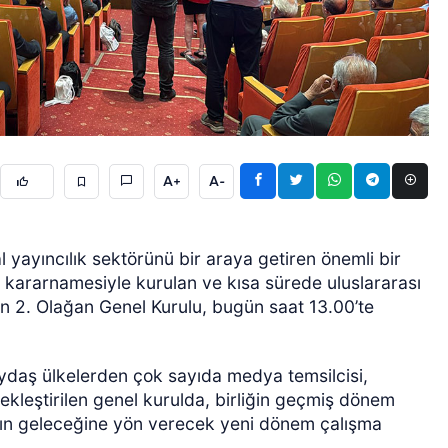
A+
A-
GÜNCEL
al yayıncılık sektörünü bir araya getiren önemli bir
kararnamesiyle kurulan ve kısa sürede uluslararası
 2. Olağan Genel Kurulu, bugün saat 13.00’te
paydaş ülkelerden çok sayıda medya temsilcisi,
çekleştirilen genel kurulda, birliğin geçmiş dönem
yanın geleceğine yön verecek yeni dönem çalışma