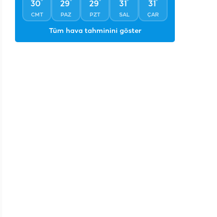
°
°
°
°
°
30
29
29
31
31
CMT
PAZ
PZT
SAL
ÇAR
Tüm hava tahminini göster