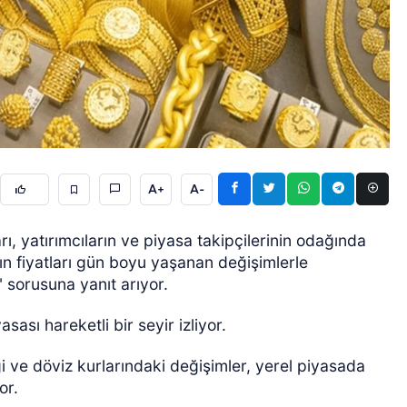
ÖZEL HABER
A+
A-
arı, yatırımcıların ve piyasa takipçilerinin odağında
ın fiyatları gün boyu yaşanan değişimlerle
" sorusuna yanıt arıyor.
sası hareketli bir seyir izliyor.
ği ve döviz kurlarındaki değişimler, yerel piyasada
yor.