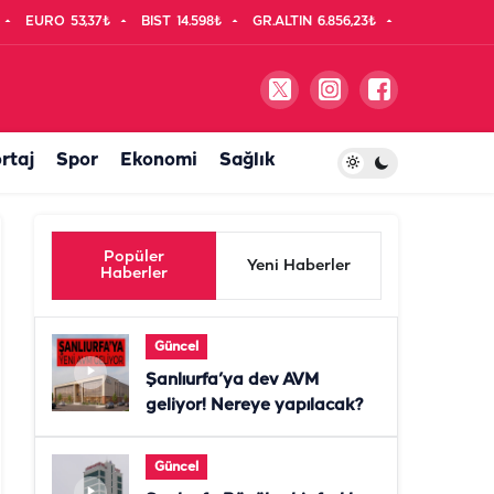
EURO
53,37₺
BIST
14.598₺
GR.ALTIN
6.856,23₺
rtaj
Spor
Ekonomi
Sağlık
Popüler
Yeni Haberler
Haberler
Güncel
Şanlıurfa’ya dev AVM
geliyor! Nereye yapılacak?
Güncel