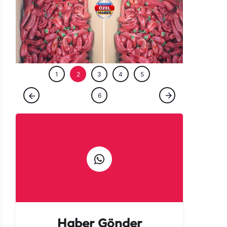
ÖZEL HABE
1
2
3
4
5
ÖZEL HABER
6
Urfalılara kötü haber: Acısı yetmedi, fiyatı
da yakıyor!
Haber Gönder