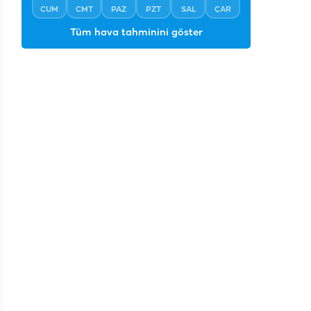
CUM
CMT
PAZ
PZT
SAL
ÇAR
Tüm hava tahminini göster