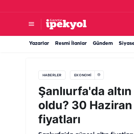
Şanlıurfa’da esnaf için yeni kredi dönemi başla
Yazarlar
Resmi İlanlar
Gündem
Siyas
HABERLER
EKONOMI
Şanlıurfa'da altın
oldu? 30 Haziran 
fiyatları