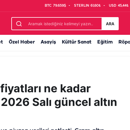
BTC
79.659$
STERLIN
61,60₺
USD
45,44₺
dı
ARA
et
Özel Haber
Asayiş
Kültür Sanat
Eğitim
Röpo
 fiyatları ne kadar
2026 Salı güncel altın