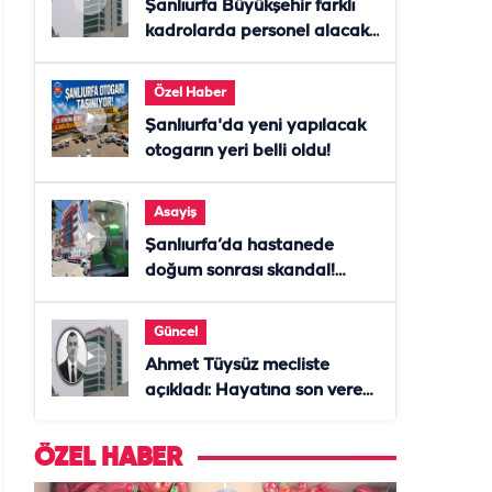
Şanlıurfa Büyükşehir farklı
kadrolarda personel alacak!
Başvurular başladı
Özel Haber
Şanlıurfa'da yeni yapılacak
otogarın yeri belli oldu!
Asayiş
Şanlıurfa’da hastanede
doğum sonrası skandal!
Anne öldü, doktor tutuklandı
Güncel
Ahmet Tüysüz mecliste
açıkladı: Hayatına son veren
daire başkanı "İsteselerdi
ölmezdim" notunu bıraktı
ÖZEL HABER