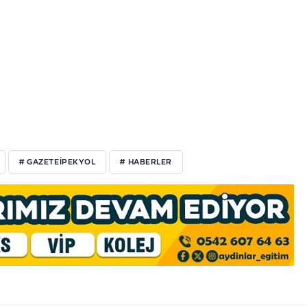
# GAZETEIPEKYOL
# HABERLER