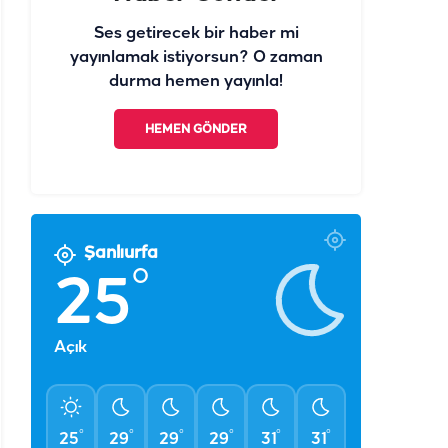
Ses getirecek bir haber mi
yayınlamak istiyorsun? O zaman
durma hemen yayınla!
HEMEN GÖNDER
Şanlıurfa
°
25
Açık
°
°
°
°
°
°
25
29
29
29
31
31