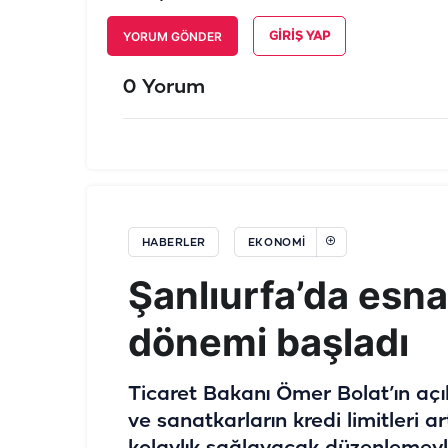
YORUM GÖNDER
GIRIŞ YAP
0 Yorum
HABERLER
EKONOMI
Şanlıurfa’da esnaf
dönemi başladı
Ticaret Bakanı Ömer Bolat’ın açı
ve sanatkarların kredi limitleri ar