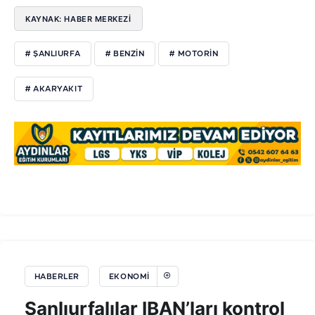
KAYNAK: HABER MERKEZİ
# ŞANLIURFA
# BENZIN
# MOTORIN
# AKARYAKIT
HABERLER
EKONOMI
Şanlıurfalılar IBAN’ları kontrol