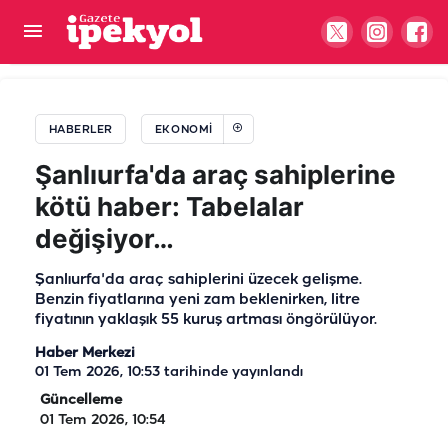
Şanlıurfalılar IBAN’ları kontrol edin! Hesaplara
yatmaya başladı
HABERLER
EKONOMI
Şanlıurfa'da araç sahiplerine
kötü haber: Tabelalar
değişiyor…
Şanlıurfa'da araç sahiplerini üzecek gelişme.
Benzin fiyatlarına yeni zam beklenirken, litre
fiyatının yaklaşık 55 kuruş artması öngörülüyor.
Haber Merkezi
01 Tem 2026, 10:53
tarihinde yayınlandı
Güncelleme
01 Tem 2026, 10:54