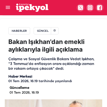
Şanlıurfa’da 1 haftada 40 bin başvuru!
Üniversiteden iddialara ilişkin açıklama geldi
HABERLER
GÜNCEL
Bakan Işıkhan'dan emekli
aylıklarıyla ilgili açıklama
Çalışma ve Sosyal Güvenlik Bakanı Vedat Işıkhan,
"3 Temmuz'da enflasyon oranı açıklandığı zaman
bir rakam ortaya çıkacak" dedi.
Haber Merkezi
01 Tem 2026, 16:19
tarihinde yayınlandı
Güncelleme
01 Tem 2026, 16:19