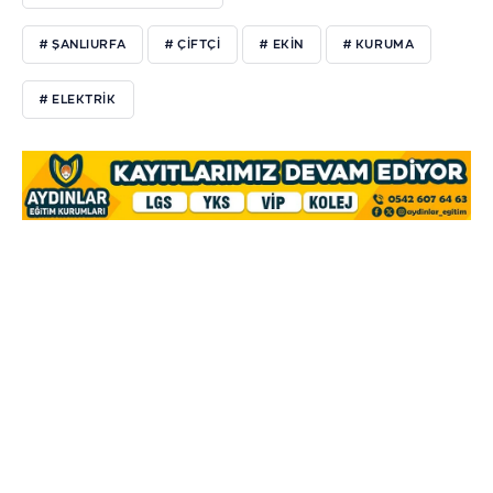
# ŞANLIURFA
# ÇİFTÇİ
# EKİN
# KURUMA
# ELEKTRİK