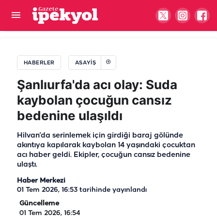
Şanlıurfa'da otomobil ile motosiklet çarpıştı: Genç
sürücü yaralandı
HABERLER
ASAYIŞ
Şanlıurfa'da acı olay: Suda
kaybolan çocuğun cansız
bedenine ulaşıldı
Hilvan’da serinlemek için girdiği baraj gölünde
akıntıya kapılarak kaybolan 14 yaşındaki çocuktan
acı haber geldi. Ekipler, çocuğun cansız bedenine
ulaştı.
Haber Merkezi
01 Tem 2026, 16:53
tarihinde yayınlandı
Güncelleme
01 Tem 2026, 16:54