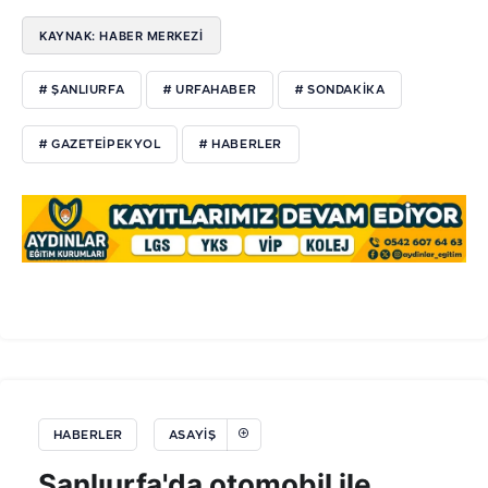
KAYNAK: HABER MERKEZI
# ŞANLIURFA
# URFAHABER
# SONDAKİKA
# GAZETEİPEKYOL
# HABERLER
HABERLER
ASAYIŞ
Şanlıurfa'da otomobil ile