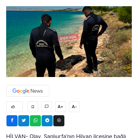
A+
A-
HİLVAN- Olay, Şanlıurfa’nın Hilvan ilçesine bağlı