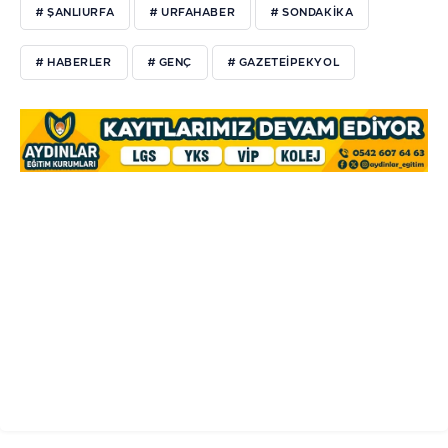
# ŞANLIURFA
# URFAHABER
# SONDAKIKA
# HABERLER
# GENÇ
# GAZETEIPEKYOL