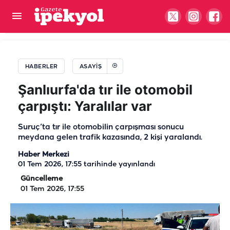
Zehir tacirlerine Şanlıurfa dahil 71 ilde darbe!
Yüzlerce şüpheli tutuklandı
HABERLER
ASAYIŞ
Şanlıurfa'da tır ile otomobil
çarpıştı: Yaralılar var
Suruç’ta tır ile otomobilin çarpışması sonucu
meydana gelen trafik kazasında, 2 kişi yaralandı.
Haber Merkezi
01 Tem 2026, 17:55
tarihinde yayınlandı
Güncelleme
01 Tem 2026, 17:55