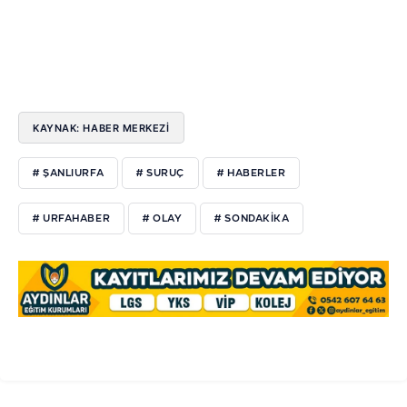
KAYNAK: HABER MERKEZI
# ŞANLIURFA
# SURUÇ
# HABERLER
# URFAHABER
# OLAY
# SONDAKİKA