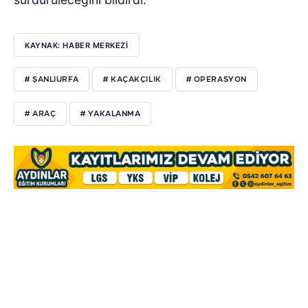
KAYNAK: HABER MERKEZİ
# ŞANLIURFA
# KAÇAKÇILIK
# OPERASYON
# ARAÇ
# YAKALANMA