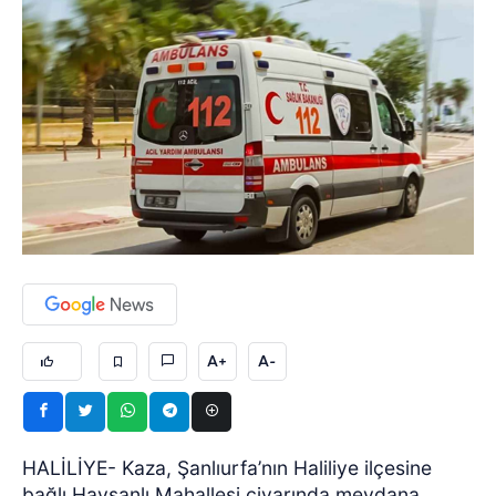
A+
A-
HALİLİYE- Kaza, Şanlıurfa’nın Haliliye ilçesine
bağlı Havşanlı Mahallesi civarında meydana