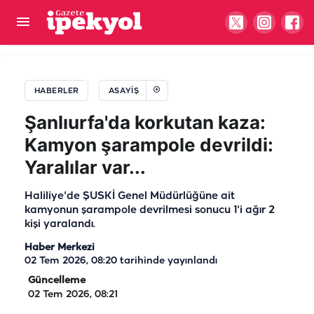
Şanlıurfa’da yol kontrolünde yakalandı: Araçtan
kaçak ürünler çıktı
HABERLER
ASAYIŞ
Şanlıurfa'da korkutan kaza:
Kamyon şarampole devrildi:
Yaralılar var...
Haliliye'de ŞUSKİ Genel Müdürlüğüne ait
kamyonun şarampole devrilmesi sonucu 1'i ağır 2
kişi yaralandı.
Haber Merkezi
02 Tem 2026, 08:20
tarihinde yayınlandı
Güncelleme
02 Tem 2026, 08:21