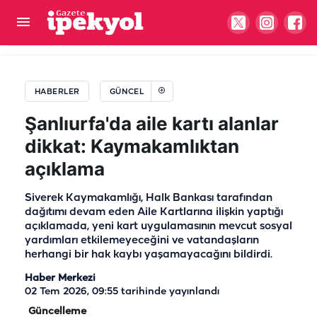
“Vay kralsın” demişti! Şanlıurfalı genç ile Suat
Kılıç'tan 14 yıl sonra süpriz buluşma
HABERLER
GÜNCEL
Şanlıurfa'da aile kartı alanlar
dikkat: Kaymakamlıktan
açıklama
Siverek Kaymakamlığı, Halk Bankası tarafından
dağıtımı devam eden Aile Kartlarına ilişkin yaptığı
açıklamada, yeni kart uygulamasının mevcut sosyal
yardımları etkilemeyeceğini ve vatandaşların
herhangi bir hak kaybı yaşamayacağını bildirdi.
Haber Merkezi
02 Tem 2026, 09:55
tarihinde yayınlandı
Güncelleme