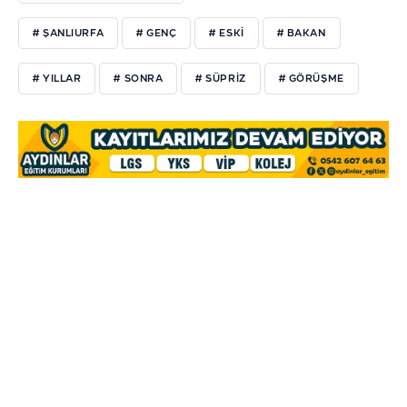
# ŞANLIURFA
# GENÇ
# ESKİ
# BAKAN
# YILLAR
# SONRA
# SÜPRİZ
# GÖRÜŞME