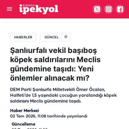
Şanlıurfa’da Kur’an kursu öğrencilerine
polislerden sürpriz hediye
HABERLER
GÜNCEL
Şanlıurfalı vekil başıboş
köpek saldırılarını Meclis
gündemine taşıdı: Yeni
önlemler alınacak mı?
DEM Parti Şanlıurfa Milletvekili Ömer Öcalan,
Halfeti’de 1,5 yaşındaki çocuğun yaralandığı köpek
saldırısını Meclis gündemine taşıdı.
Haber Merkezi
02 Tem 2026, 11:08
tarihinde yayınlandı
Güncelleme