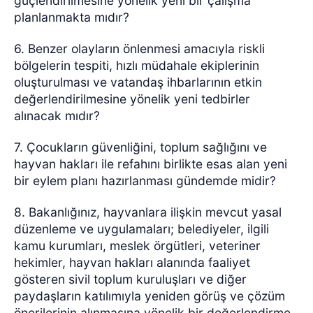
güçlendirilmesine yönelik yeni bir çalışma
planlanmakta mıdır?
6. Benzer olayların önlenmesi amacıyla riskli
bölgelerin tespiti, hızlı müdahale ekiplerinin
oluşturulması ve vatandaş ihbarlarının etkin
değerlendirilmesine yönelik yeni tedbirler
alınacak mıdır?
7. Çocukların güvenliğini, toplum sağlığını ve
hayvan hakları ile refahını birlikte esas alan yeni
bir eylem planı hazırlanması gündemde midir?
8. Bakanlığınız, hayvanlara ilişkin mevcut yasal
düzenleme ve uygulamaları; belediyeler, ilgili
kamu kurumları, meslek örgütleri, veteriner
hekimler, hayvan hakları alanında faaliyet
gösteren sivil toplum kuruluşları ve diğer
paydaşların katılımıyla yeniden görüş ve çözüm
önerilerinin alınmasına yönelik bir değerlendirme