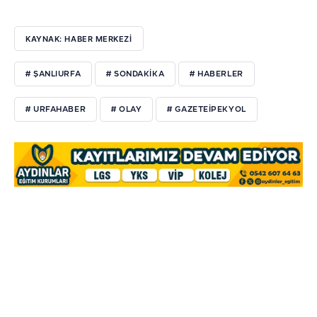
KAYNAK: HABER MERKEZI
# ŞANLIURFA
# SONDAKİKA
# HABERLER
# URFAHABER
# OLAY
# GAZETEİPEKYOL