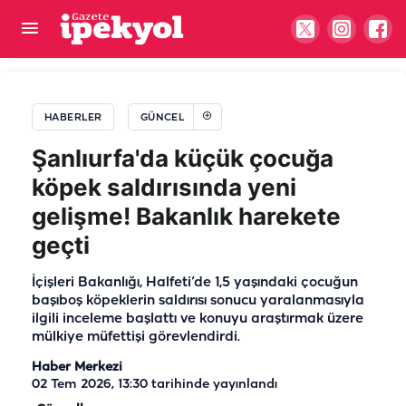
Gıda denetimlerinde temmuz ayı bilançosu: 107
bin denetim, 250 milyon...
HABERLER
GÜNCEL
Şanlıurfa'da küçük çocuğa
köpek saldırısında yeni
gelişme! Bakanlık harekete
geçti
İçişleri Bakanlığı, Halfeti’de 1,5 yaşındaki çocuğun
başıboş köpeklerin saldırısı sonucu yaralanmasıyla
ilgili inceleme başlattı ve konuyu araştırmak üzere
mülkiye müfettişi görevlendirdi.
Haber Merkezi
02 Tem 2026, 13:30
tarihinde yayınlandı