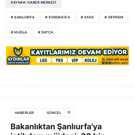
KAYNAK: HABER MERKEZİ
# ŞANLIURFA
# SONDAKIKA
# AFAD
# DEPREM
# MUĞLA
# DATÇA
HABERLER
GÜNCEL
Bakanlıktan Şanlıurfa'ya