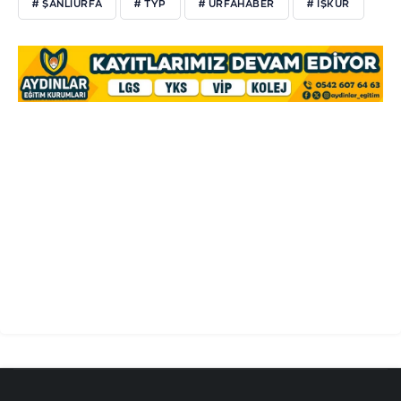
# ŞANLIURFA
# TYP
# URFAHABER
# İŞKUR