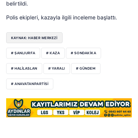
belirtildi.
Polis ekipleri, kazayla ilgili inceleme başlattı.
KAYNAK: HABER MERKEZİ
# ŞANLIURFA
# KAZA
# SONDAKIKA
# HALILASLAN
# YARALI
# GÜNDEM
# ANAVATANPARTISI