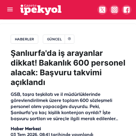
Şanlıurfa'nın sosyal yardım karnesi açıklandı! En
başarılı ilçe belli oldu
HABERLER
GÜNCEL
Şanlıurfa'da iş arayanlar
dikkat! Bakanlık 600 personel
alacak: Başvuru takvimi
açıklandı
GSB, taşra teşkilatı ve il müdürlüklerinde
görevlendirilmek üzere toplam 600 sözleşmeli
personel alımı yapacağını duyurdu. Peki,
Şanlıurfa'ya kaç kişilik kontenjan ayrıldı? İşte
başvuru şartları ve süreçle ilgili merak edilenler...
Haber Merkezi
03 Tem 2026, 08:41
tarihinde yayınlandı