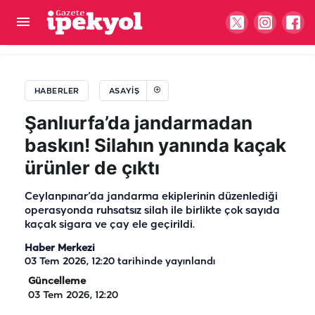
Böylesi ne görüldü ne duyuldu... Göz göre göre
hırsızlık kamerada!
HABERLER
ASAYIŞ
Şanlıurfa’da jandarmadan
baskın! Silahın yanında kaçak
ürünler de çıktı
Ceylanpınar’da jandarma ekiplerinin düzenlediği
operasyonda ruhsatsız silah ile birlikte çok sayıda
kaçak sigara ve çay ele geçirildi.
Haber Merkezi
03 Tem 2026, 12:20
tarihinde yayınlandı
Güncelleme
03 Tem 2026, 12:20