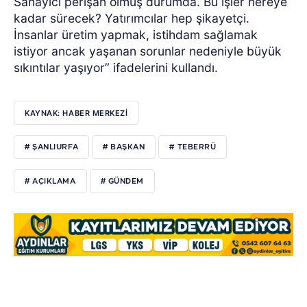
Sanayici perişan olmuş durumda. Bu işler nereye
kadar sürecek? Yatırımcılar hep şikayetçi.
İnsanlar üretim yapmak, istihdam sağlamak
istiyor ancak yaşanan sorunlar nedeniyle büyük
sıkıntılar yaşıyor” ifadelerini kullandı.
KAYNAK: HABER MERKEZİ
# ŞANLIURFA
# BAŞKAN
# TEBERRÜ
# AÇIKLAMA
# GÜNDEM