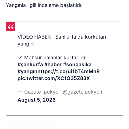
Yangınla ilgili inceleme başlatıldı.
VİDEO HABER | Şanlıurfa'da korkutan
yangın!
📌 Mahsur kalanlar kurtarıldı...
#şanlıurfa
#haber
#sondakika
#yangın
https://t.co/ui1bT4mMnR
pic.twitter.com/XC1O35Z83X
— Gazete İpekyol (@gazeteipekyol)
August 5, 2026