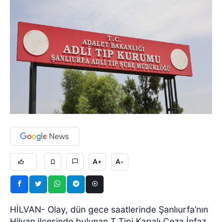
A+
A-
HİLVAN- Olay, dün gece saatlerinde Şanlıurfa’nın
Hilvan ilçesinde bulunan T Tipi Kapalı Ceza İnfaz