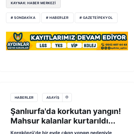
KAYNAK: HABER MERKEZI
# SONDAKİKA
# HABERLER
# GAZETEİPEKYOL
HABERLER
ASAYIŞ
Şanlıurfa'da korkutan yangın!
Mahsur kalanlar kurtarıldı...
Karaköprü'de bir evde çıkan yangın nedeniyle