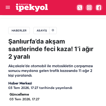
Şanlıurfa'da kaza sonrası trafik felç oldu! 1 Yaralı
HABERLER
ASAYIŞ
Şanlıurfa’da akşam
saatlerinde feci kaza! 1’i ağır
2 yaralı
Akçakale’de otomobil ile motosikletin çarpışması
sonucu meydana gelen trafik kazasında 1’i ağır 2
kişi yaralandı.
Haber Merkezi
03 Tem 2026, 17:27
tarihinde yayınlandı
Güncelleme
03 Tem 2026, 17:27