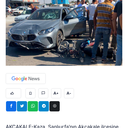
A+
A-
AKÇAKALE-Kaza, Şanlıurfa’nın Akçakale ilçesine