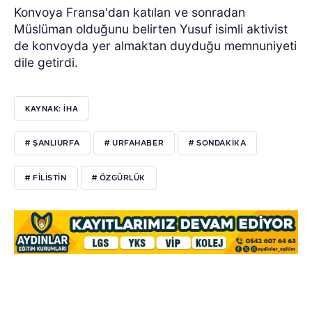
Konvoya Fransa'dan katılan ve sonradan
Müslüman olduğunu belirten Yusuf isimli aktivist
de konvoyda yer almaktan duyduğu memnuniyeti
dile getirdi.
KAYNAK: İHA
# ŞANLIURFA
# URFAHABER
# SONDAKIKA
# FILISTIN
# ÖZGÜRLÜK