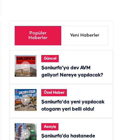
Popüler
Yeni Haberler
Haberler
Güncel
Şanlıurfa’ya dev AVM
geliyor! Nereye yapılacak?
Özel Haber
Şanlıurfa'da yeni yapılacak
otogarın yeri belli oldu!
Asayiş
Şanlıurfa’da hastanede