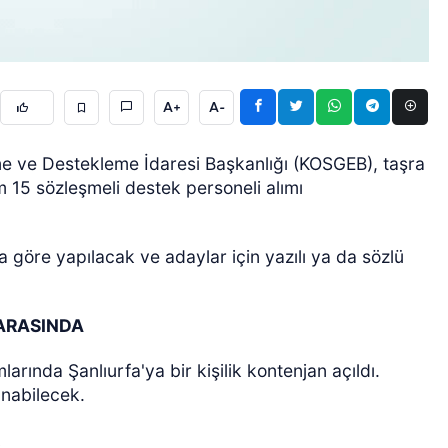
A+
A-
rme ve Destekleme İdaresi Başkanlığı (KOSGEB), taşra
m 15 sözleşmeli destek personeli alımı
ÖZEL HABER
göre yapılacak ve adaylar için yazılı ya da sözlü
 ARASINDA
rında Şanlıurfa'ya bir kişilik kontenjan açıldı.
unabilecek.
R