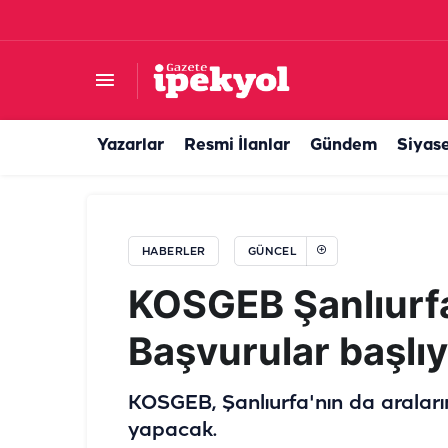
Minik kız için seferberlik! Şanlıurfa vekili devre
Yazarlar
Resmi İlanlar
Gündem
Siyas
HABERLER
GÜNCEL
KOSGEB Şanlıurfa
Başvurular başlı
KOSGEB, Şanlıurfa'nın da araları
yapacak.