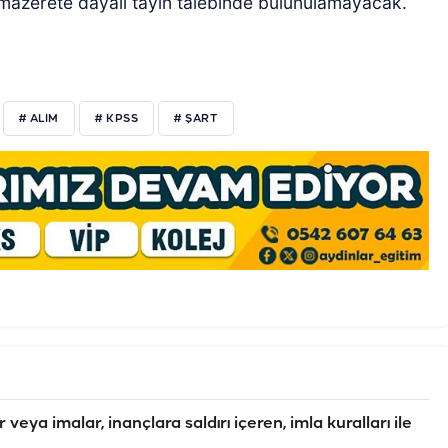
e mazerete dayalı tayin talebinde bulunulamayacak.
# ALIM
# KPSS
# ŞART
veya imalar, inançlara saldırı içeren, imla kuralları ile