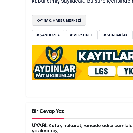
kabul etmiş sayılacak. Bu süre içerisind
KAYNAK: HABER MERKEZİ
# ŞANLIURFA
# PERSONEL
# SONDAKIAK
Bir Cevap Yaz
UYARI:
Küfür, hakaret, rencide edici cümleler 
yazılmamış,