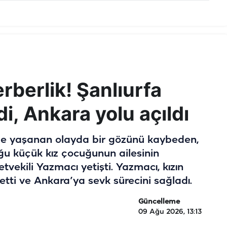
erberlik! Şanlıurfa
di, Ankara yolu açıldı
de yaşanan olayda bir gözünü kaybeden,
ğu küçük kız çocuğunun ailesinin
tvekili Yazmacı yetişti. Yazmacı, kızın
tti ve Ankara’ya sevk sürecini sağladı.
Güncelleme
09 Ağu 2026, 13:13