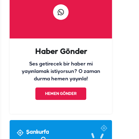
Ses getirecek bir haber mi
yayınlamak istiyorsun? O zaman
durma hemen yayınla!
HEMEN GÖNDER
Şanlıurfa
°
38
Açık
°
°
°
°
°
°
38
29
30
30
30
30