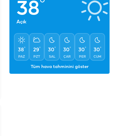
PAZ
PZT
SAL
ÇAR
PER
CUM
Tüm hava tahminini göster