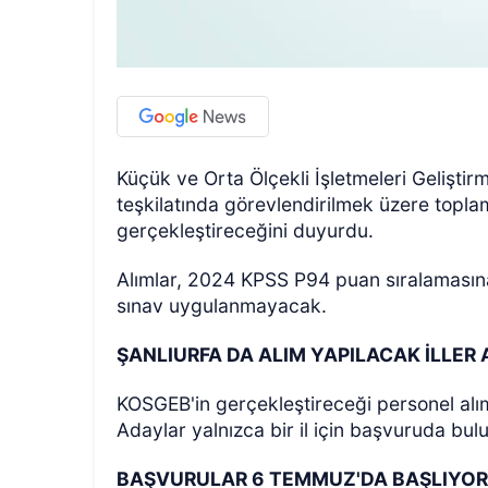
Küçük ve Orta Ölçekli İşletmeleri Gelişti
teşkilatında görevlendirilmek üzere topla
gerçekleştireceğini duyurdu.
Alımlar, 2024 KPSS P94 puan sıralamasına 
sınav uygulanmayacak.
ŞANLIURFA DA ALIM YAPILACAK İLLER
KOSGEB'in gerçekleştireceği personel alımla
Adaylar yalnızca bir il için başvuruda bul
BAŞVURULAR 6 TEMMUZ'DA BAŞLIYO