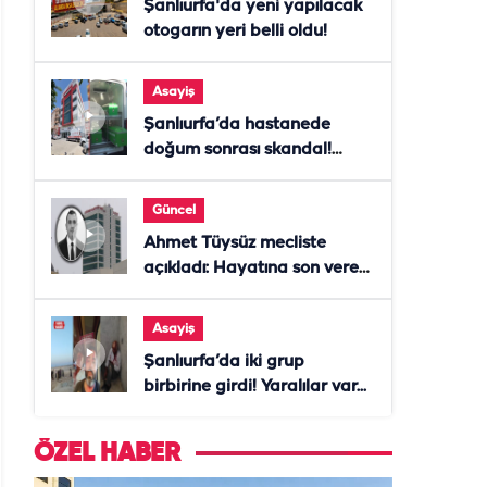
Şanlıurfa'da yeni yapılacak
otogarın yeri belli oldu!
Asayiş
Şanlıurfa’da hastanede
doğum sonrası skandal!
Anne öldü, doktor tutuklandı
Güncel
Ahmet Tüysüz mecliste
açıkladı: Hayatına son veren
daire başkanı "İsteselerdi
ölmezdim" notunu bıraktı
Asayiş
Şanlıurfa’da iki grup
birbirine girdi! Yaralılar var...
ÖZEL HABER