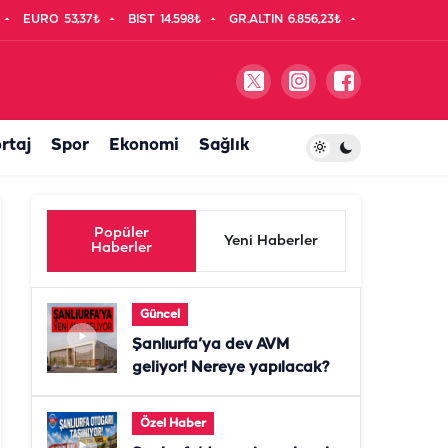
EURO
53,37₺
BIST
14.598₺
GR.ALTIN
6.856,23₺
rtaj
Spor
Ekonomi
Sağlık
Popüler
Yeni Haberler
Haberler
Güncel
Şanlıurfa’ya dev AVM
geliyor! Nereye yapılacak?
Özel Haber