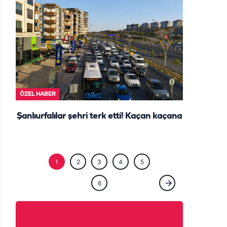
ÖZEL HABE
1
2
3
4
5
6
ÖZEL HABER
Şanlıurfa'da neden herkes bu kadar
sinirli? Arkasındaki sır perdesi aralandı!
Haber Gönder