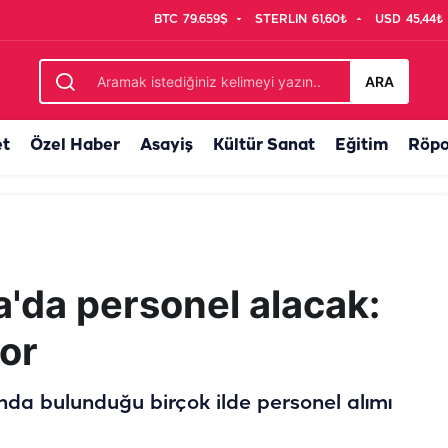
BTC
79.659$
STERLIN
61,60₺
USD
45,44₺
ye girdi, Ankara yolu açıldı
ARA
et
Özel Haber
Asayiş
Kültür Sanat
Eğitim
Röpo
'da personel alacak:
yor
nda bulunduğu birçok ilde personel alımı