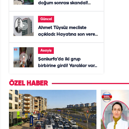
doğum sonrası skandal!
Anne öldü, doktor tutuklandı
Güncel
Ahmet Tüysüz mecliste
açıkladı: Hayatına son veren
daire başkanı "İsteselerdi
ölmezdim" notunu bıraktı
Asayiş
Şanlıurfa’da iki grup
birbirine girdi! Yaralılar var...
ÖZEL HABER