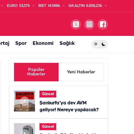
EURO
53,37₺
BIST
14.598₺
GR.ALTIN
6.856,23₺
rtaj
Spor
Ekonomi
Sağlık
Popüler
Yeni Haberler
Haberler
Güncel
Şanlıurfa’ya dev AVM
geliyor! Nereye yapılacak?
Güncel