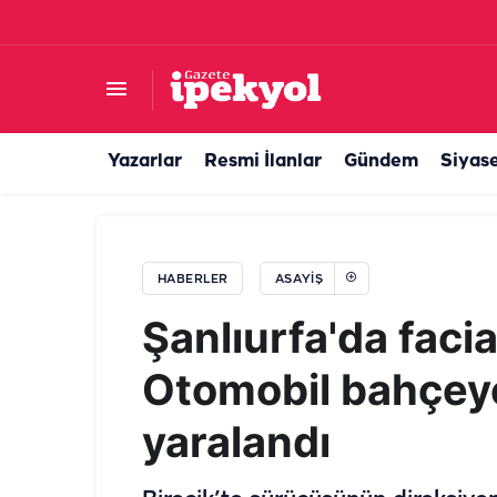
Şanlıurfa’da tek taraflı kazada araç araziye sa
Yazarlar
Resmi İlanlar
Gündem
Siyas
HABERLER
ASAYIŞ
Şanlıurfa'da faci
Otomobil bahçey
yaralandı