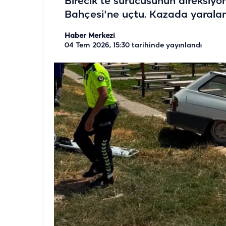
Birecik’te sürücüsünün direksiyon
Bahçesi'ne uçtu. Kazada yaralana
Haber Merkezi
04 Tem 2026, 15:30
tarihinde yayınlandı