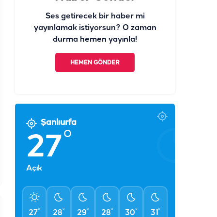
Ses getirecek bir haber mi
yayınlamak istiyorsun? O zaman
durma hemen yayınla!
HEMEN GÖNDER
Şanlıurfa
°
27
Açık
°
°
°
°
°
°
27
28
29
28
30
31