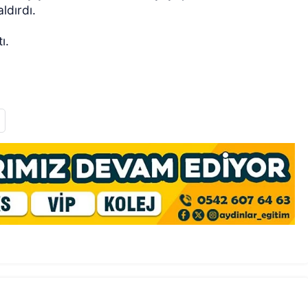
ldırdı.
ı.