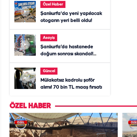
Özel Haber
Şanlıurfa'da yeni yapılacak
otogarın yeri belli oldu!
Asayiş
Şanlıurfa’da hastanede
doğum sonrası skandal!
Anne öldü, doktor tutuklandı
Güncel
Mülakatsız kadrolu şoför
alımı! 70 bin TL maaş fırsatı
ÖZEL HABER