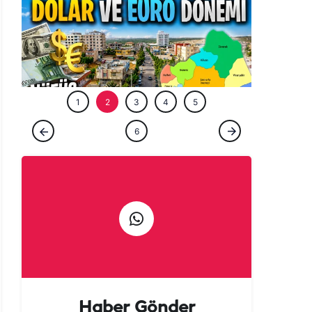
ÖZEL HABE
1
2
3
4
5
ÖZEL HABER
6
Şanlıurfa’nın gözde ilçesinde dolar ve euro
dönemi! Nüfus iki katına çıktı…
Haber Gönder