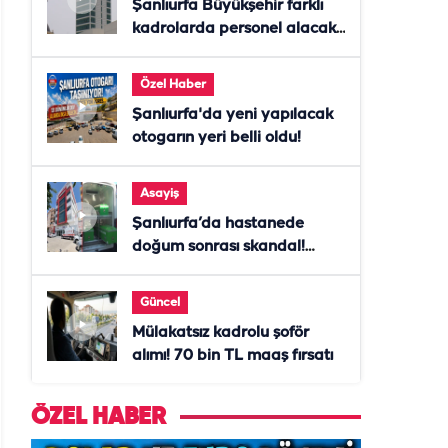
Şanlıurfa Büyükşehir farklı
kadrolarda personel alacak!
Başvurular başladı
Özel Haber
Şanlıurfa'da yeni yapılacak
otogarın yeri belli oldu!
Asayiş
Şanlıurfa’da hastanede
doğum sonrası skandal!
Anne öldü, doktor tutuklandı
Güncel
Mülakatsız kadrolu şoför
alımı! 70 bin TL maaş fırsatı
ÖZEL HABER