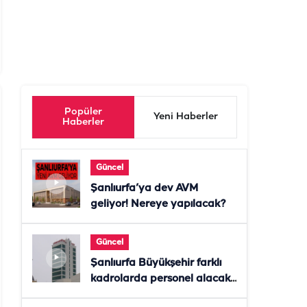
Popüler
Yeni Haberler
Haberler
Güncel
Şanlıurfa’ya dev AVM
geliyor! Nereye yapılacak?
Güncel
Şanlıurfa Büyükşehir farklı
kadrolarda personel alacak!
Başvurular başladı