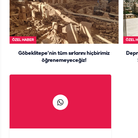
ÖZEL HABER
ÖZEL 
Göbeklitepe'nin tüm sırlarını hiçbirimiz
Depr
öğrenemeyeceğiz!