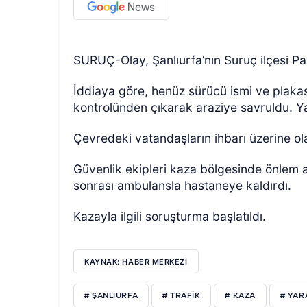
SURUÇ-Olay, Şanlıurfa’nın Suruç ilçesi P
İddiaya göre, henüz sürücü ismi ve plak
kontrolünden çıkarak araziye savruldu. Y
Çevredeki vatandaşların ihbarı üzerine ola
Güvenlik ekipleri kaza bölgesinde önlem alı
sonrası ambulansla hastaneye kaldırdı.
Kazayla ilgili soruşturma başlatıldı.
KAYNAK: HABER MERKEZİ
# ŞANLIURFA
# TRAFİK
# KAZA
# YAR