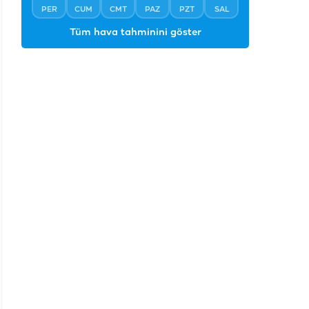
PER
CUM
CMT
PAZ
PZT
SAL
Tüm hava tahminini göster