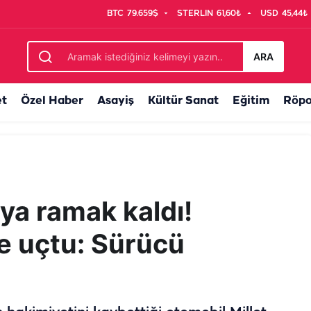
BTC
79.659$
STERLIN
61,60₺
USD
45,44₺
vruldu!
ARA
et
Özel Haber
Asayiş
Kültür Sanat
Eğitim
Röpo
aya ramak kaldı!
e uçtu: Sürücü