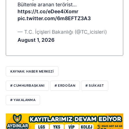
Bültenle aranan terörist…
https://t.co/eDee4iXomr
pic.twitter.com/6m8EFTZ3A3
— T.C. İçişleri Bakanlığı (@TC_icisleri)
August 1, 2026
KAYNAK: HABER MERKEZİ
# CUMHURBAŞKANI
# ERDOĞAN
# SUİKAST
# YAKALANMA