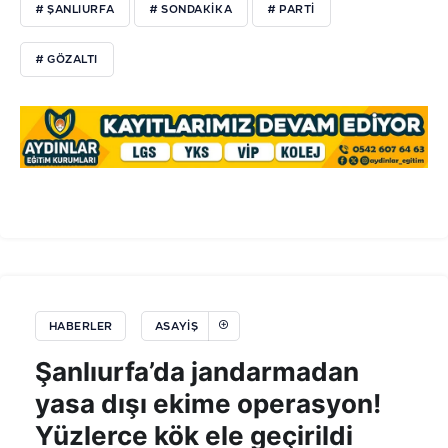
# ŞANLIURFA
# SONDAKIKA
# PARTI
# GÖZALTI
HABERLER
ASAYIŞ
Şanlıurfa’da jandarmadan
yasa dışı ekime operasyon!
Yüzlerce kök ele geçirildi