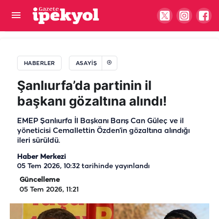
Şanlıurfa’da jandarmadan yasa dışı ekime
operasyon! Yüzlerce kök ele geçirildi
HABERLER
ASAYIŞ
Şanlıurfa’da partinin il
başkanı gözaltına alındı!
EMEP Şanlıurfa İl Başkanı Barış Can Güleç ve il
yöneticisi Cemallettin Özden’in gözaltına alındığı
ileri sürüldü.
Haber Merkezi
05 Tem 2026, 10:32
tarihinde yayınlandı
Güncelleme
05 Tem 2026, 11:21