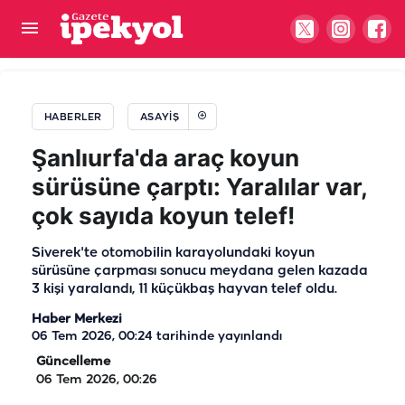
Şanlıurfa’da kahreden haber! Henüz 16
yaşındaydı…
HABERLER
ASAYIŞ
Şanlıurfa'da araç koyun
sürüsüne çarptı: Yaralılar var,
çok sayıda koyun telef!
Siverek'te otomobilin karayolundaki koyun
sürüsüne çarpması sonucu meydana gelen kazada
3 kişi yaralandı, 11 küçükbaş hayvan telef oldu.
Haber Merkezi
06 Tem 2026, 00:24
tarihinde yayınlandı
Güncelleme
06 Tem 2026, 00:26