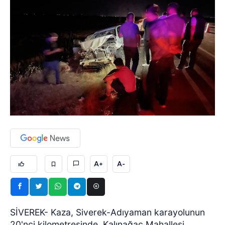
A+
A-
SİVEREK- Kaza, Siverek-Adıyaman karayolunun
20'nci kilometresinde, Kalınağaç Mahallesi