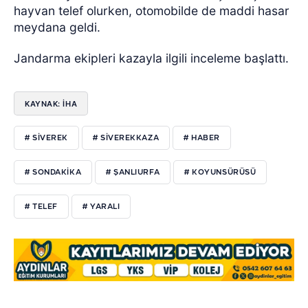
hayvan telef olurken, otomobilde de maddi hasar
meydana geldi.
Jandarma ekipleri kazayla ilgili inceleme başlattı.
KAYNAK: İHA
# SIVEREK
# SIVEREKKAZA
# HABER
# SONDAKIKA
# ŞANLIURFA
# KOYUNSÜRÜSÜ
# TELEF
# YARALI