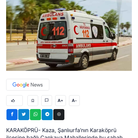
A+
A-
KARAKÖPRÜ- Kaza, Şanlıurfa’nın Karaköprü
ilçesine bağlı Çankaya Mahallesinde bu sabah