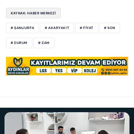
KAYNAK: HABER MERKEZİ
# ŞANLIURFA
# AKARYAKIT
# FİYAT
# SON
# DURUM
# ZAM