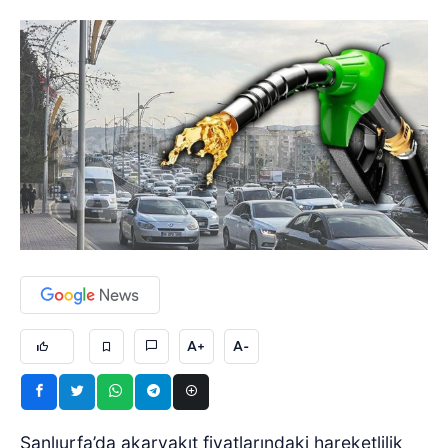
A+
A-
Şanlıurfa’da akaryakıt fiyatlarındaki hareketlilik