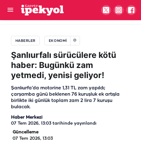
Şanlıurfa Besi OTB yönetiminden Ankara
çıkarması: "Görüşmeler umut verdi"
HABERLER
EKONOMI
Şanlıurfalı sürücülere kötü
haber: Bugünkü zam
yetmedi, yenisi geliyor!
Şanlıurfa’da motorine 1,31 TL zam yapıldı;
çarşamba günü beklenen 76 kuruşluk ek artışla
birlikte iki günlük toplam zam 2 lira 7 kuruşu
bulacak.
Haber Merkezi
07 Tem 2026, 13:03
tarihinde yayınlandı
Güncelleme
07 Tem 2026, 13:03