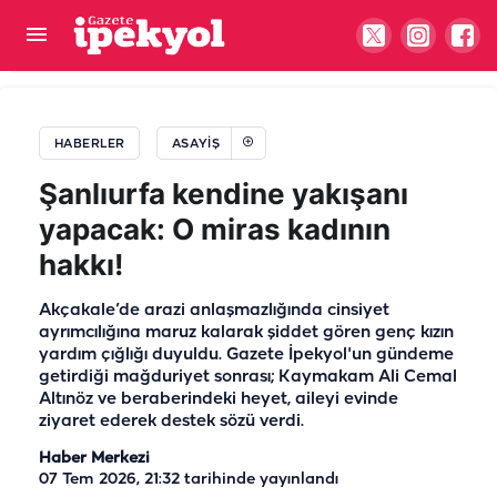
Şanlıurfa’da faciadan dönüldü! Eşekten kaçarken
kaza yaptılar
HABERLER
ASAYIŞ
Şanlıurfa kendine yakışanı
yapacak: O miras kadının
hakkı!
Akçakale’de arazi anlaşmazlığında cinsiyet
ayrımcılığına maruz kalarak şiddet gören genç kızın
yardım çığlığı duyuldu. Gazete İpekyol'un gündeme
getirdiği mağduriyet sonrası; Kaymakam Ali Cemal
Altınöz ve beraberindeki heyet, aileyi evinde
ziyaret ederek destek sözü verdi.
Haber Merkezi
07 Tem 2026, 21:32
tarihinde yayınlandı