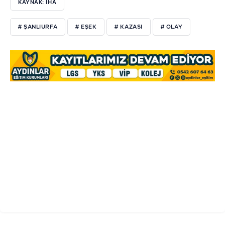
KAYNAK: İHA
# ŞANLIURFA
# EŞEK
# KAZASI
# OLAY