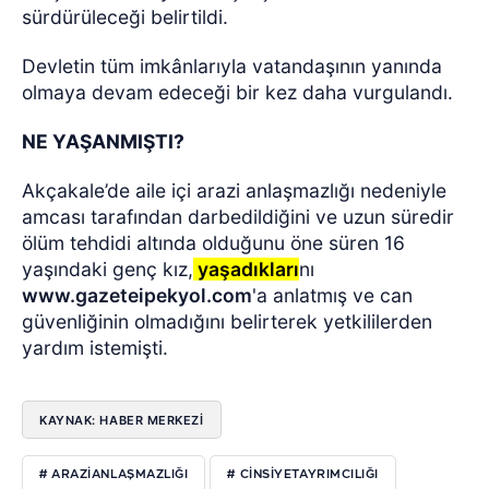
sürdürüleceği belirtildi.
Devletin tüm imkânlarıyla vatandaşının yanında
olmaya devam edeceği bir kez daha vurgulandı.
NE YAŞANMIŞTI?
Akçakale’de aile içi arazi anlaşmazlığı nedeniyle
amcası tarafından darbedildiğini ve uzun süredir
ölüm tehdidi altında olduğunu öne süren 16
yaşındaki genç kız,
yaşadıkları
nı
www.gazeteipekyol.com
'a anlatmış ve can
güvenliğinin olmadığını belirterek yetkililerden
yardım istemişti.
KAYNAK: HABER MERKEZI
# ARAZIANLAŞMAZLIĞI
# CINSIYETAYRIMCILIĞI