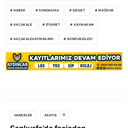
# HABER
# SONDAKIKA
# ŞIDDET
# MAĞDUR
# AKÇAKALE
# ZIYARET
# KAYMAKAM
# AKÇAKALEKAYMAKAMI
# SONĞURAILESI
HABERLER
ASAYIŞ