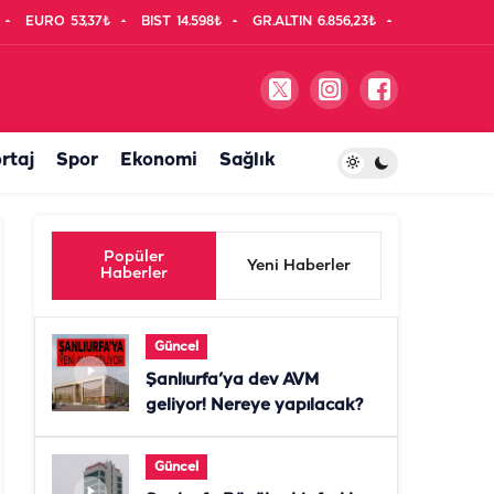
EURO
53,37₺
BIST
14.598₺
GR.ALTIN
6.856,23₺
rtaj
Spor
Ekonomi
Sağlık
Popüler
Yeni Haberler
Haberler
Güncel
Şanlıurfa’ya dev AVM
geliyor! Nereye yapılacak?
Güncel