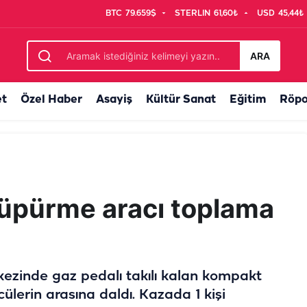
BTC
79.659$
STERLIN
61,60₺
USD
45,44₺
 Firari hükümlüler yakalandı
ARA
et
Özel Haber
Asayiş
Kültür Sanat
Eğitim
Röpo
 süpürme aracı toplama
rkezinde gaz pedalı takılı kalan kompakt
lerin arasına daldı. Kazada 1 kişi