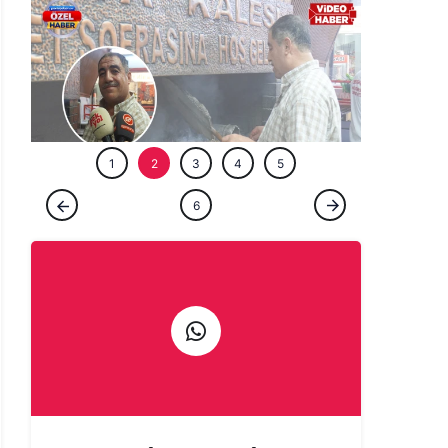
ÖZEL HABE
1
2
3
4
5
ÖZEL HABER
6
Şanlıurfa'da bir ömür ocağın başında:
Çıraklığını yapmadığın işin ustalığını
yapamazsın