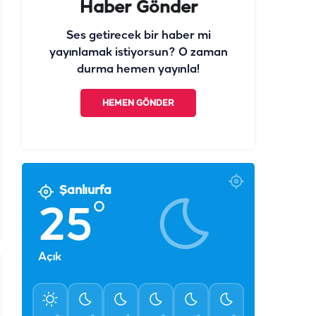
Haber Gönder
Ses getirecek bir haber mi
yayınlamak istiyorsun? O zaman
durma hemen yayınla!
HEMEN GÖNDER
Şanlıurfa
°
25
Açık