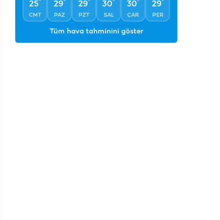
°
°
°
°
°
°
25
29
29
30
30
29
CMT
PAZ
PZT
SAL
ÇAR
PER
Tüm hava tahminini göster