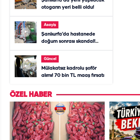
Şanlıurfa'da yeni yapılacak
otogarın yeri belli oldu!
Asayiş
Şanlıurfa’da hastanede
doğum sonrası skandal!
Anne öldü, doktor tutuklandı
Güncel
Mülakatsız kadrolu şoför
alımı! 70 bin TL maaş fırsatı
ÖZEL HABER