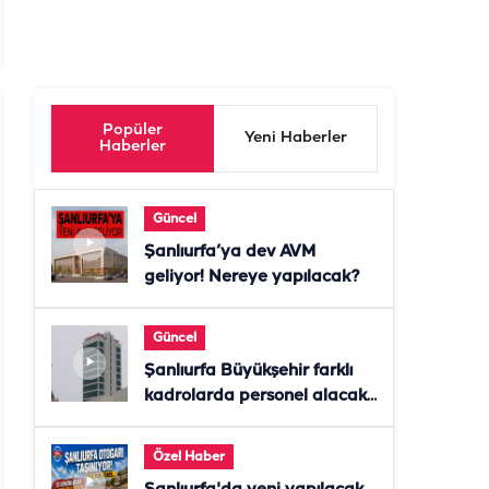
Popüler
Yeni Haberler
Haberler
Güncel
Şanlıurfa’ya dev AVM
geliyor! Nereye yapılacak?
Güncel
Şanlıurfa Büyükşehir farklı
kadrolarda personel alacak!
Başvurular başladı
Özel Haber