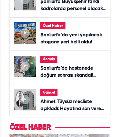
Şanlıurfa Büyükşehir farklı
kadrolarda personel alacak!
Başvurular başladı
Özel Haber
Şanlıurfa'da yeni yapılacak
otogarın yeri belli oldu!
Asayiş
Şanlıurfa’da hastanede
doğum sonrası skandal!
Anne öldü, doktor tutuklandı
Güncel
Ahmet Tüysüz mecliste
açıkladı: Hayatına son veren
daire başkanı "İsteselerdi
ölmezdim" notunu bıraktı
ÖZEL HABER