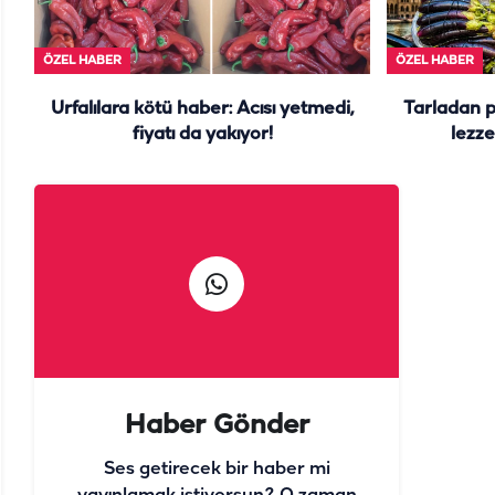
ÖZEL HABER
ÖZEL HABER
Urfalılara kötü haber: Acısı yetmedi,
Tarladan 
fiyatı da yakıyor!
lezze
Haber Gönder
Ses getirecek bir haber mi