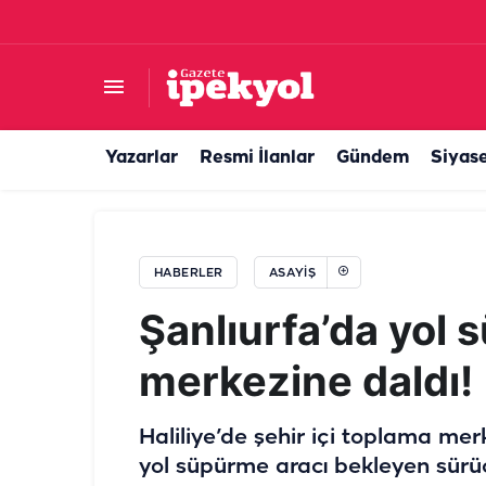
Şanlıurfa’da cezaevine girmemek için kaçtılar!
Yazarlar
Resmi İlanlar
Gündem
Siyas
HABERLER
ASAYIŞ
Şanlıurfa’da yol
merkezine daldı!
Haliliye’de şehir içi toplama me
yol süpürme aracı bekleyen sürücü