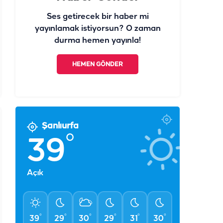
Ses getirecek bir haber mi
yayınlamak istiyorsun? O zaman
durma hemen yayınla!
HEMEN GÖNDER
Şanlıurfa
°
39
Açık
°
°
°
°
°
°
39
29
30
29
31
30