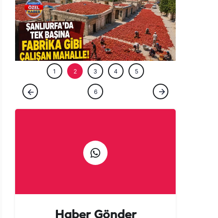
GÜNCEL
1
2
3
4
5
ÖZEL HABER
6
Şanlıurfa'da tek başına fabrika gibi çalışan
mahalle!
Haber Gönder