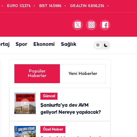
EURO
53,37₺
BIST
14.598₺
GR.ALTIN
6.856,23₺
rtaj
Spor
Ekonomi
Sağlık
Popüler
Yeni Haberler
Haberler
Güncel
Şanlıurfa’ya dev AVM
geliyor! Nereye yapılacak?
Özel Haber