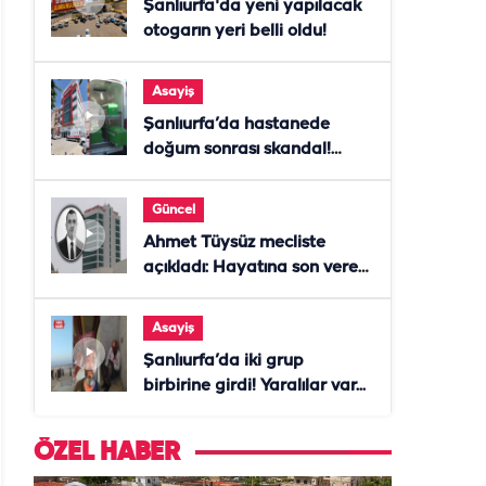
Şanlıurfa'da yeni yapılacak
otogarın yeri belli oldu!
Asayiş
Şanlıurfa’da hastanede
doğum sonrası skandal!
Anne öldü, doktor tutuklandı
Güncel
Ahmet Tüysüz mecliste
açıkladı: Hayatına son veren
daire başkanı "İsteselerdi
ölmezdim" notunu bıraktı
Asayiş
Şanlıurfa’da iki grup
birbirine girdi! Yaralılar var...
ÖZEL HABER