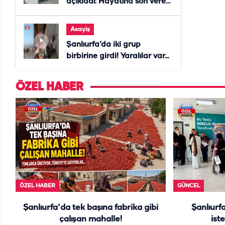
açıkladı: Hayatına son veren
daire başkanı "İsteselerdi
ölmezdim" notunu bıraktı
Asayiş
Şanlıurfa’da iki grup
birbirine girdi! Yaralılar var...
ÖZEL HABER
ÖZEL HABER
GÜNCEL
Şanlıurfa'da tek başına fabrika gibi
Şanlıurf
çalışan mahalle!
iste