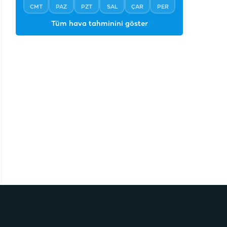
CMT
PAZ
PZT
SAL
ÇAR
PER
Tüm hava tahminini göster