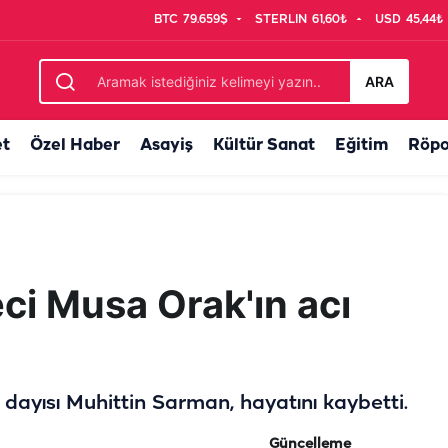
BTC
79.659$
STERLIN
61,60₺
USD
45,44₺
klara adres sorarak başladı, sonrası…
ARA
et
Özel Haber
Asayiş
Kültür Sanat
Eğitim
Röpo
eci Musa Orak'ın acı
 dayısı Muhittin Sarman, hayatını kaybetti.
Güncelleme