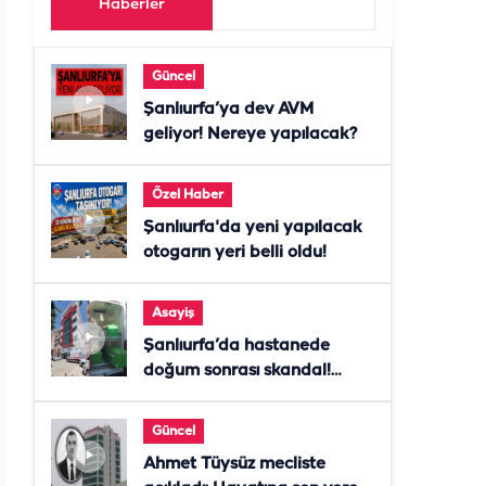
Haberler
Güncel
Şanlıurfa’ya dev AVM
geliyor! Nereye yapılacak?
Özel Haber
Şanlıurfa'da yeni yapılacak
otogarın yeri belli oldu!
Asayiş
Şanlıurfa’da hastanede
doğum sonrası skandal!
Anne öldü, doktor tutuklandı
Güncel
Ahmet Tüysüz mecliste