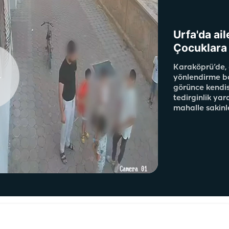
Urfa'da ail
Çocuklara 
Karaköprü’de, 
yönlendirme ba
görünce kendis
tedirginlik yar
mahalle sakinle