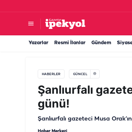
Urfa'da aileleri tedirgin eden görüntüler! Çocu
Yazarlar
Resmi İlanlar
Gündem
Siyas
HABERLER
GÜNCEL
Şanlıurfalı gazet
günü!
Şanlıurfalı gazeteci Musa Orak’ın
Haber Merkezi