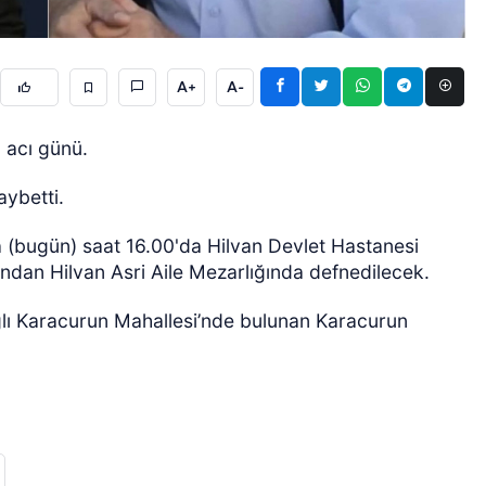
A+
A-
 acı günü.
aybetti.
ÖZEL HABER
(bugün) saat 16.00'da Hilvan Devlet Hastanesi
ndan Hilvan Asri Aile Mezarlığında defnedilecek.
bağlı Karacurun Mahallesi’nde bulunan Karacurun