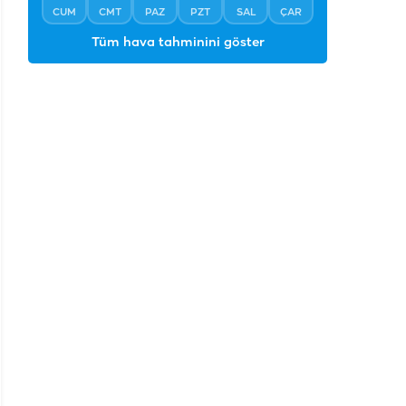
CUM
CMT
PAZ
PZT
SAL
ÇAR
Tüm hava tahminini göster