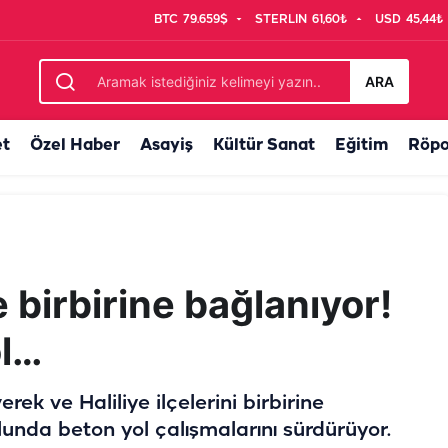
BTC
79.659$
STERLIN
61,60₺
USD
45,44₺
iyor: 5 mahallede çalışma başladı
ARA
et
Özel Haber
Asayiş
Kültür Sanat
Eğitim
Röpo
e birbirine bağlanıyor!
ol…
rek ve Haliliye ilçelerini birbirine
lunda beton yol çalışmalarını sürdürüyor.