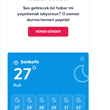
Ses getirecek bir haber mi
yayınlamak istiyorsun? O zaman
durma hemen yayınla!
HEMEN GÖNDER
Şanlıurfa
°
27
Açık
°
°
°
°
°
°
27
29
28
29
31
32