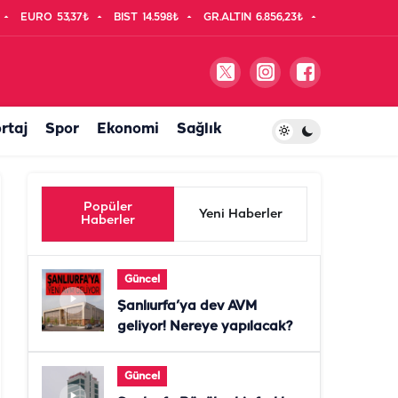
EURO
53,37₺
BIST
14.598₺
GR.ALTIN
6.856,23₺
rtaj
Spor
Ekonomi
Sağlık
Popüler
Yeni Haberler
Haberler
Güncel
Şanlıurfa’ya dev AVM
geliyor! Nereye yapılacak?
Güncel