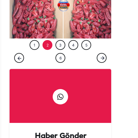
ÖZEL HABE
1
2
3
4
5
ÖZEL HABER
6
Urfalılara kötü haber: Acısı yetmedi, fiyatı
da yakıyor!
Haber Gönder