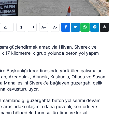
A+
A-
laşımı güçlendirmek amacıyla Hilvan, Siverek ve
ÖZEL HABER
aşık 17 kilometrelik grup yolunda beton yol yapım
ire Başkanlığı koordinesinde yürütülen çalışmalar
kan, Arcabulak, Akıncık, Kuskunlu, Otluca ve Susam
zca Mahallesi'ni Siverek'e bağlayan güzergah, çelik
ına kavuşturuluyor.
n tamamlandığı güzergahta beton yol serimi devam
 arasındaki ulaşımın daha güvenli, konforlu ve
şmanın bölgedeki tarımsal üretime ve kırsal