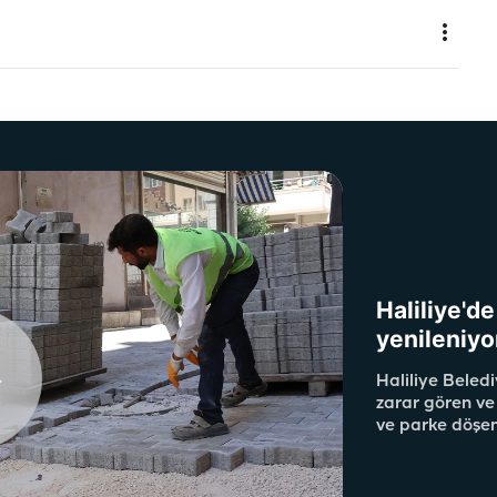
Haliliye'd
yenileniyo
Haliliye Beledi
zarar gören ve
ve parke döşem