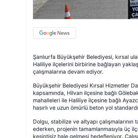
Şanlıurfa Büyükşehir Belediyesi, kırsal u
Haliliye ilçelerini birbirine bağlayan yakl
çalışmalarına devam ediyor.
Büyükşehir Belediyesi Kırsal Hizmetler Da
kapsamında, Hilvan ilçesine bağlı Göleba
mahalleleri ile Haliliye ilçesine bağlı Aya
hasırlı ve uzun ömürlü beton yol standard
Dolgu, stabilize ve altyapı çalışmalarını
ederken, projenin tamamlanmasıyla üç ilçe
kesintisiz hale gelmesi hedefleniyor. Çalı