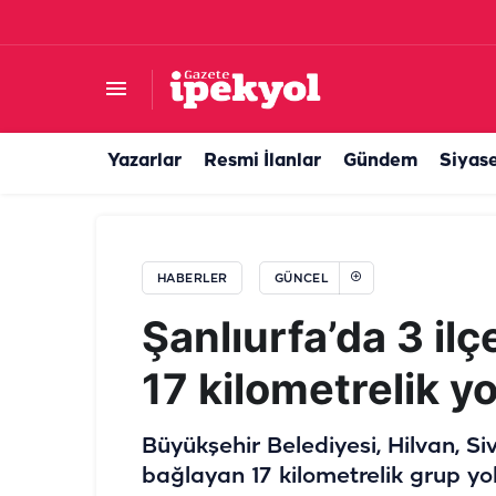
Haliliye'de bozulan yollar baştan sona yenilen
Yazarlar
Resmi İlanlar
Gündem
Siyas
HABERLER
GÜNCEL
Şanlıurfa’da 3 ilç
17 kilometrelik y
Büyükşehir Belediyesi, Hilvan, Sive
bağlayan 17 kilometrelik grup yo