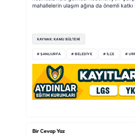
mahallelerin ulaşım ağına da önemli katkı
KAYNAK: KAMU BÜLTENİ
# ŞANLIURFA
# BELEDIYE
# ILÇE
# UR
Bir Cevap Yaz