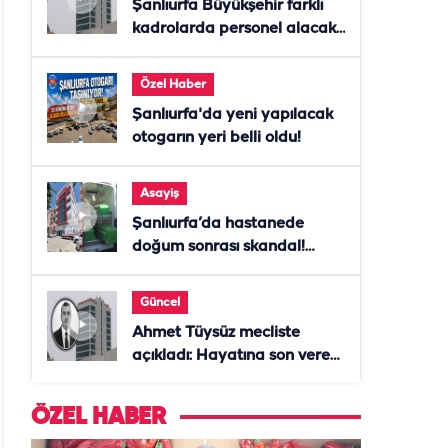
Şanlıurfa Büyükşehir farklı
kadrolarda personel alacak!
Başvurular başladı
Özel Haber
Şanlıurfa'da yeni yapılacak
otogarın yeri belli oldu!
Asayiş
Şanlıurfa’da hastanede
doğum sonrası skandal!
Anne öldü, doktor tutuklandı
Güncel
Ahmet Tüysüz mecliste
açıkladı: Hayatına son veren
daire başkanı "İsteselerdi
ölmezdim" notunu bıraktı
ÖZEL HABER