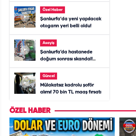
Özel Haber
Şanlıurfa'da yeni yapılacak
otogarın yeri belli oldu!
Asayiş
Şanlıurfa’da hastanede
doğum sonrası skandal!
Anne öldü, doktor tutuklandı
Güncel
Mülakatsız kadrolu şoför
alımı! 70 bin TL maaş fırsatı
ÖZEL HABER