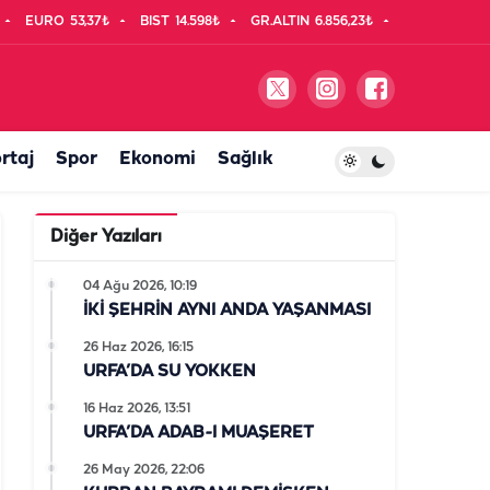
EURO
53,37₺
BIST
14.598₺
GR.ALTIN
6.856,23₺
rtaj
Spor
Ekonomi
Sağlık
Diğer Yazıları
04 Ağu 2026, 10:19
İKİ ŞEHRİN AYNI ANDA YAŞANMASI
26 Haz 2026, 16:15
URFA’DA SU YOKKEN
16 Haz 2026, 13:51
URFA’DA ADAB-I MUAŞERET
26 May 2026, 22:06