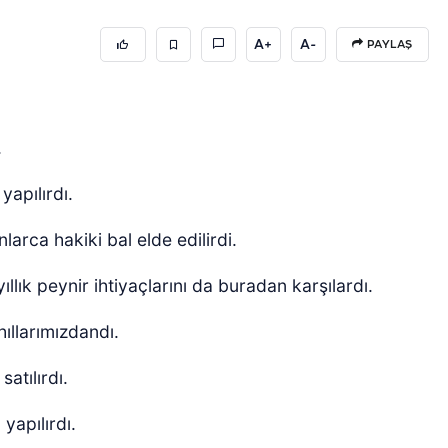
A+
A-
PAYLAŞ
.
apılırdı.
nlarca hakiki bal elde edilirdi.
ıllık peynir ihtiyaçlarını da buradan karşılardı.
llarımızdandı.
atılırdı.
 yapılırdı.