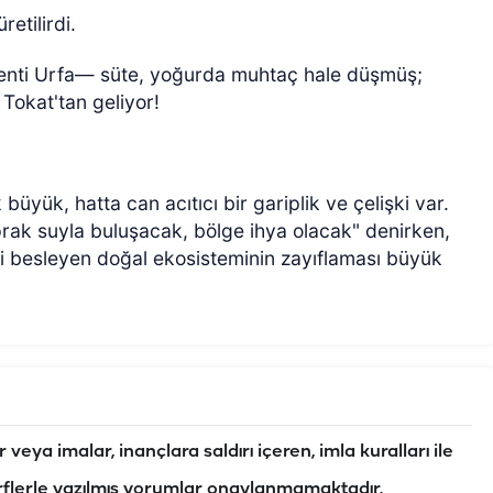
etilirdi.
kenti Urfa— süte, yoğurda muhtaç hale düşmüş;
Tokat'tan geliyor!
üyük, hatta can acıtıcı bir gariplik ve çelişki var.
rak suyla buluşacak, bölge ihya olacak" denirken,
yi besleyen doğal ekosisteminin zayıflaması büyük
veya imalar, inançlara saldırı içeren, imla kuralları ile
flerle yazılmış yorumlar onaylanmamaktadır.