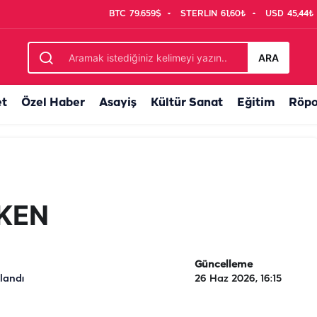
BTC
79.659$
STERLIN
61,60₺
USD
45,44₺
ARA
et
Özel Haber
Asayiş
Kültür Sanat
Eğitim
Röpo
KKEN
Güncelleme
landı
26 Haz 2026, 16:15