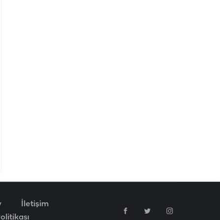
v
İletişim
litikası