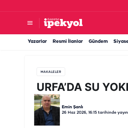
URFA’DA SU YOKKEN
Yazarlar
Resmi İlanlar
Gündem
Siyas
MAKALELER
URFA’DA SU YO
Emin Şanlı
26 Haz 2026, 16:15
tarihinde yayın