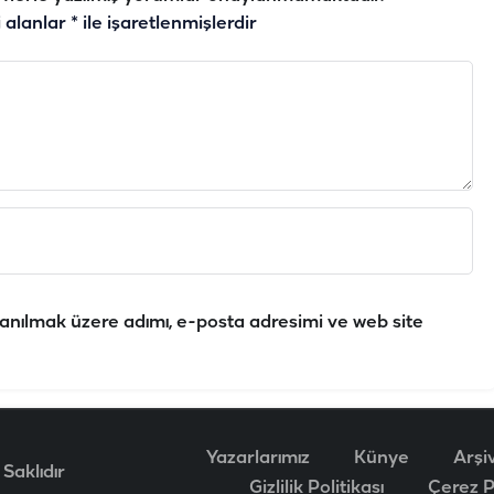
i alanlar
*
ile işaretlenmişlerdir
anılmak üzere adımı, e-posta adresimi ve web site
Yazarlarımız
Künye
Arşi
Saklıdır
Gizlilik Politikası
Çerez Po