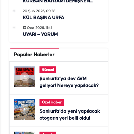
KURBAN BAYRAMI DEMİŞKEN...
20 Şub 2026, 09:28
KÜL BAŞINA URFA
13 Oca 2026, 11:41
UYARI – YORUM
Popüler Haberler
Güncel
Şanlıurfa’ya dev AVM
geliyor! Nereye yapılacak?
Özel Haber
Şanlıurfa'da yeni yapılacak
otogarın yeri belli oldu!