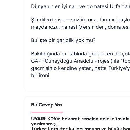
​Dünyanın en iyi narı ve domatesi Urfa'da ür
​Şimdilerde ise —sözüm ona, tarımın baş
maydanozu, nanesi Mersin'den, domatesi 
​Bu işte bir gariplik yok mu?
Bakıldığında bu tabloda gerçekten de çok b
GAP (Güneydoğu Anadolu Projesi) ile "top
geçmişin o kendine yeten, hatta Türkiye'
bir ironi.
Bir Cevap Yaz
UYARI:
Küfür, hakaret, rencide edici cümleler 
yazılmamış,
Türkçe karakter kullanılmayan ve büyük har