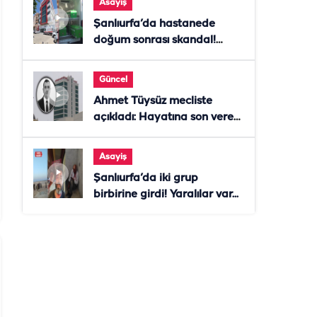
Asayiş
Şanlıurfa’da hastanede
doğum sonrası skandal!
Anne öldü, doktor tutuklandı
Güncel
Ahmet Tüysüz mecliste
açıkladı: Hayatına son veren
daire başkanı "İsteselerdi
ölmezdim" notunu bıraktı
Asayiş
Şanlıurfa’da iki grup
birbirine girdi! Yaralılar var...