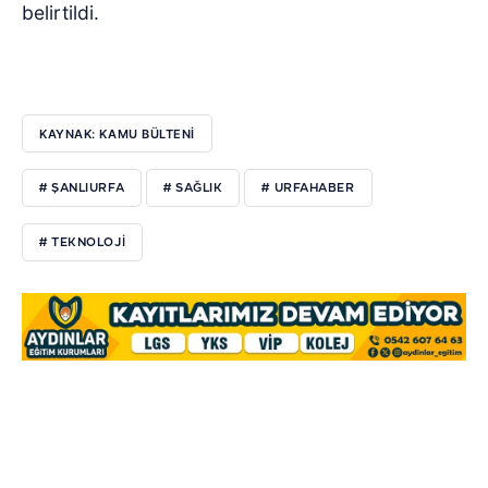
belirtildi.
KAYNAK: KAMU BÜLTENİ
# ŞANLIURFA
# SAĞLIK
# URFAHABER
# TEKNOLOJI