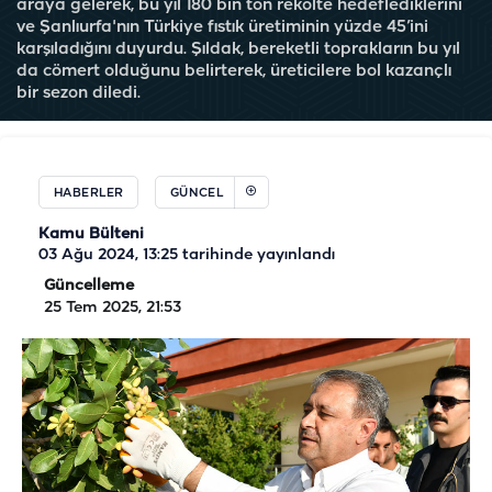
araya gelerek, bu yıl 180 bin ton rekolte hedeflediklerini
ve Şanlıurfa'nın Türkiye fıstık üretiminin yüzde 45’ini
karşıladığını duyurdu. Şıldak, bereketli toprakların bu yıl
da cömert olduğunu belirterek, üreticilere bol kazançlı
bir sezon diledi.
HABERLER
GÜNCEL
Kamu Bülteni
03 Ağu 2024, 13:25
tarihinde yayınlandı
Güncelleme
25 Tem 2025, 21:53