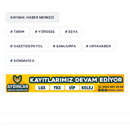
KAYNAK: HABER MERKEZI
# TARIM
# YÖRESEŞ
# EŞYA
# GAZETEIEPKYOL
# ŞANLIURFA
# URFAHABER
# SONDAKIKA