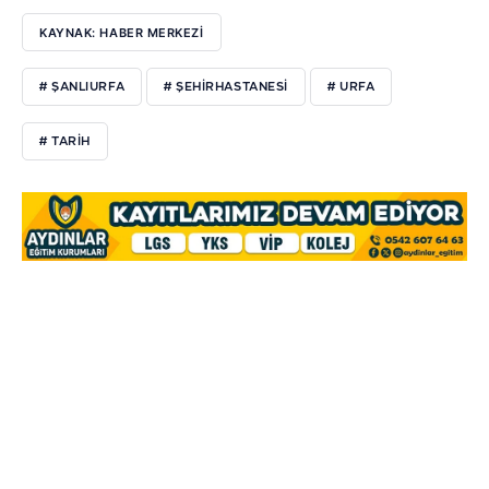
KAYNAK: HABER MERKEZİ
# ŞANLIURFA
# ŞEHIRHASTANESI
# URFA
# TARIH