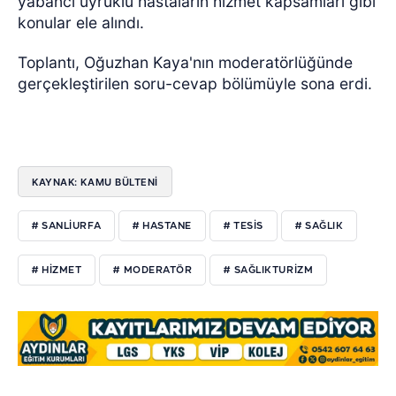
yabancı uyruklu hastaların hizmet kapsamları gibi
konular ele alındı.
Toplantı, Oğuzhan Kaya'nın moderatörlüğünde
gerçekleştirilen soru-cevap bölümüyle sona erdi.
KAYNAK: KAMU BÜLTENİ
# SANLIURFA
# HASTANE
# TESIS
# SAĞLIK
# HIZMET
# MODERATÖR
# SAĞLIKTURIZM