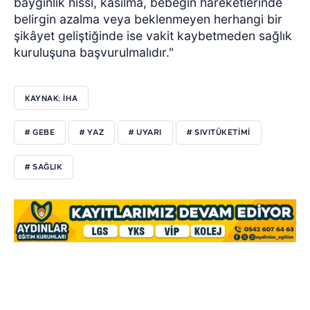
baygınlık hissi, kasılma, bebeğin hareketlerinde
belirgin azalma veya beklenmeyen herhangi bir
şikâyet geliştiğinde ise vakit kaybetmeden sağlık
kuruluşuna başvurulmalıdır."
KAYNAK: İHA
# GEBE
# YAZ
# UYARI
# SIVITÜKETIMI
# SAĞLIK