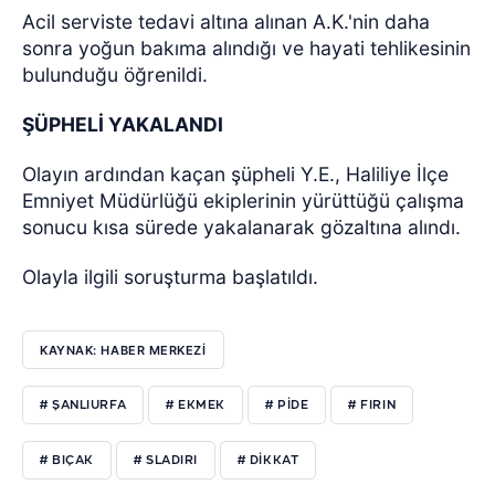
Acil serviste tedavi altına alınan A.K.'nin daha
sonra yoğun bakıma alındığı ve hayati tehlikesinin
bulunduğu öğrenildi.
ŞÜPHELİ YAKALANDI
Olayın ardından kaçan şüpheli Y.E., Haliliye İlçe
Emniyet Müdürlüğü ekiplerinin yürüttüğü çalışma
sonucu kısa sürede yakalanarak gözaltına alındı.
Olayla ilgili soruşturma başlatıldı.
KAYNAK: HABER MERKEZİ
# ŞANLIURFA
# EKMEK
# PIDE
# FIRIN
# BIÇAK
# SLADIRI
# DIKKAT