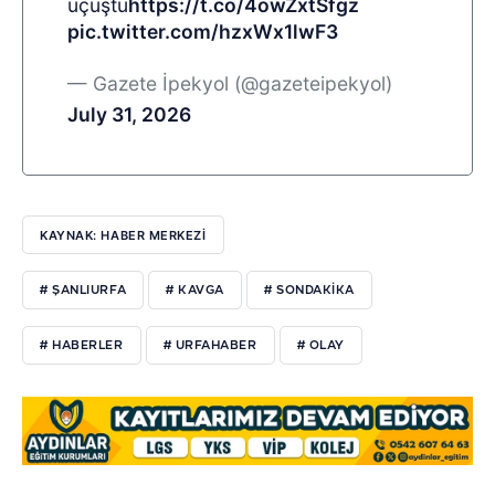
uçuştu
https://t.co/4owZxtSfgz
pic.twitter.com/hzxWx1lwF3
— Gazete İpekyol (@gazeteipekyol)
July 31, 2026
KAYNAK: HABER MERKEZI
# ŞANLIURFA
# KAVGA
# SONDAKIKA
# HABERLER
# URFAHABER
# OLAY