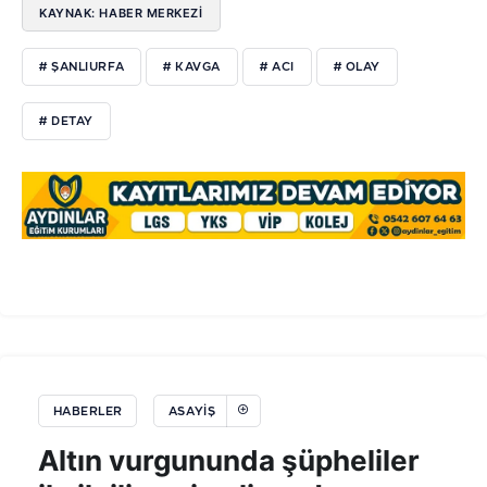
KAYNAK: HABER MERKEZİ
# ŞANLIURFA
# KAVGA
# ACI
# OLAY
# DETAY
HABERLER
ASAYIŞ
Altın vurgununda şüpheliler