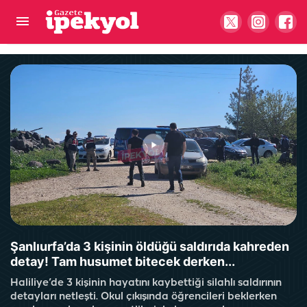
Altın vurgununda şüpheliler ile ilgili yeni gelişme!
Valilik'ten açıklama geldi...
Şanlıurfa’da 3 kişinin öldüğü saldırıda kahreden
detay! Tam husumet bitecek derken...
Haliliye’de 3 kişinin hayatını kaybettiği silahlı saldırının
detayları netleşti. Okul çıkışında öğrencileri beklerken