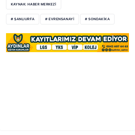
KAYNAK: HABER MERKEZI
# ŞANLIURFA
# EVRENSANAYI
# SONDAKIKA