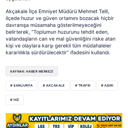
Akçakale İlçe Emniyet Müdürü Mehmet Telli,
ilçede huzur ve güven ortamını bozacak hiçbir
davranışa müsamaha gösterilmeyeceğini
belirterek, “Toplumun huzurunu tehdit eden,
vatandaşların can ve mal güvenliğini riske atan
kişi ve olaylara karşı gerekli tüm müdahaleler
kararlılıkla sürdürülecektir” ifadesini kullandı.
KAYNAK: HABER MERKEZİ
# ŞANLIURFA
# AKÇAKALE
# TRAFİK
# AŞIRI
# HIZ