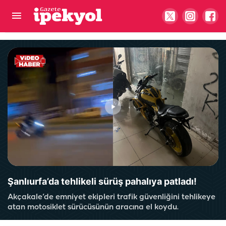
Şanlıurfa'da sanayi sitesinde kavga: 2 yaralı
Şanlıurfa’da tehlikeli sürüş pahalıya patladı!
Akçakale’de emniyet ekipleri trafik güvenliğini tehlikeye
atan motosiklet sürücüsünün aracına el koydu.