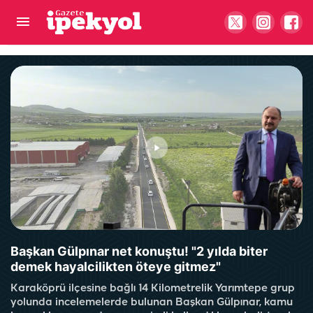
Şanlıurfa’da akaryakıtta fiyat freni! Güncel
fiyatlar belli oldu
Başkan Gülpınar net konuştu! "2 yılda biter
demek hayalcilikten öteye gitmez"
Karaköprü ilçesine bağlı 14 Kilometrelik Yarımtepe grup
yolunda incelemelerde bulunan Başkan Gülpınar, kamu