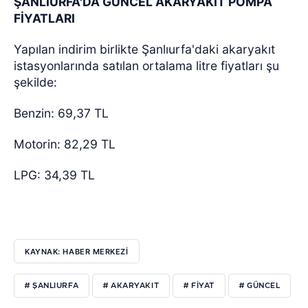
ŞANLIURFA'DA GÜNCEL AKARYAKIT POMPA
FİYATLARI
Yapılan indirim birlikte Şanlıurfa'daki akaryakıt
istasyonlarında satılan ortalama litre fiyatları şu
şekilde:
Benzin: 69,37 TL
Motorin: 82,29 TL
LPG: 34,39 TL
KAYNAK: HABER MERKEZİ
# ŞANLIURFA
# AKARYAKIT
# FİYAT
# GÜNCEL