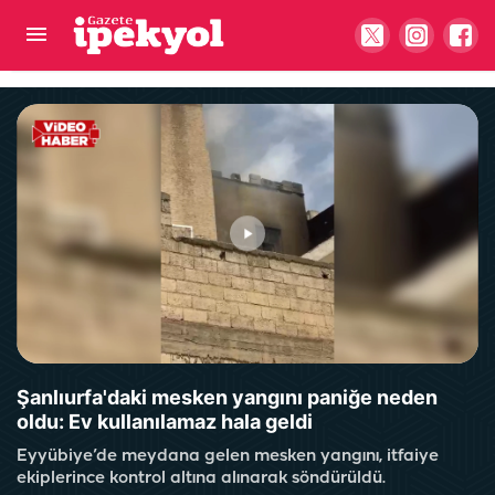
Şanlıurfa’da iş arayanlar dikkat! Bakanlık 1200
personel alacak
Şanlıurfa'daki mesken yangını paniğe neden
oldu: Ev kullanılamaz hala geldi
Eyyübiye’de meydana gelen mesken yangını, itfaiye
ekiplerince kontrol altına alınarak söndürüldü.