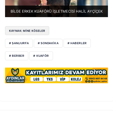
BİLGE ERKEK KUAFÖRÜ İŞLETMECİSİ HALİL AYÇİÇEK
KAYNAK: MİNE KÖSELER
# ŞANLIURFA
# SONDAKIKA
# HABERLER
# BERBER
# KUAFÖR