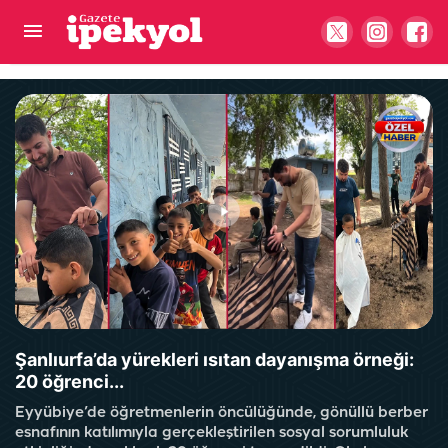
Depremin en acı dersini ne çabuk unuttuk?
Şanlıurfa'da eski tas eski hamam!
Şanlıurfa’da yürekleri ısıtan dayanışma örneği:
20 öğrenci...
Eyyübiye’de öğretmenlerin öncülüğünde, gönüllü berber
esnafının katılımıyla gerçekleştirilen sosyal sorumluluk