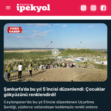
Van’dan Balıklıgöl'e bir aşk hikayesi: Yetkililer
kavuşturabilir...
Şanlıurfa’da bu yıl 5’incisi düzenlendi: Çocuklar
gökyüzünü renklendirdi!
Ceylanpınar’da bu yıl 5’incisi düzenlenen Uçurtma
Şenliği, yüzlerce vatandaşın katılımıyla renkli anlara