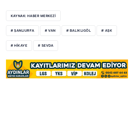
KAYNAK: HABER MERKEZİ
# ŞANLIURFA
# VAN
# BALIKLIGÖL
# AŞK
# HİKAYE
# SEVDA