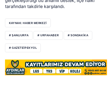
gerçekleştirdiği bu anlamlı destek, ilçe halkı
tarafından takdirle karşılandı.
KAYNAK: HABER MERKEZI
# ŞANLIURFA
# URFAHABER
# SONDAKIKA
# GAZETEIPEKYOL