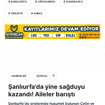
# ŞANLIURFA
# URFAHABER
# SONDAKIKA
# 19MAYIS
# ANMA
HABERLER
GÜNCEL
Şanlıurfa'da yine sağduyu
kazandı! Aileler barıştı
Şanlıurfa'da aralarında husumet bulunan Çetin ve