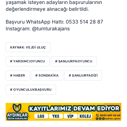
yaşamak isteyen adayların başvurularının
değerlendirmeye alınacağı belirtildi.
Başvuru WhatsApp Hattı: 0533 514 28 87
Instagram: @tumturakajans
KAYNAK: VEJDI ULUÇ
# YARDIMCIOYUNCU
# ŞANLIURFAOYUNCU
# HABER
# SONDAKIKA
# ŞANLIURFADIZI
# OYUNCULUKBAŞVURU